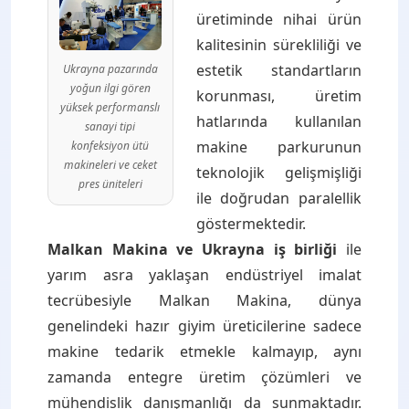
üretiminde nihai ürün
kalitesinin sürekliliği ve
estetik standartların
Ukrayna pazarında
yoğun ilgi gören
korunması, üretim
yüksek performanslı
hatlarında kullanılan
sanayi tipi
makine parkurunun
konfeksiyon ütü
makineleri ve ceket
teknolojik gelişmişliği
pres üniteleri
ile doğrudan paralellik
göstermektedir.
Malkan Makina ve Ukrayna iş birliği
ile
yarım asra yaklaşan endüstriyel imalat
tecrübesiyle Malkan Makina, dünya
genelindeki hazır giyim üreticilerine sadece
makine tedarik etmekle kalmayıp, aynı
zamanda entegre üretim çözümleri ve
mühendislik danışmanlığı da sunmaktadır.