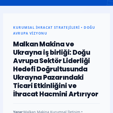
Malkan
Makina
KURUMSAL İHRACAT STRATEJILERI • DOĞU
AVRUPA VIZYONU
ve
Malkan Makina ve
Ukrayna iş birliği: Doğu
Ukrayna
Avrupa Sektör Liderliği
İş
Hedefi Doğrultusunda
Ukrayna Pazarındaki
Birliği:
Ticari Etkinliğini ve
İhracat Hacmini Artırıyor
Kiev
Yazar:
Malkan Makina Kurumsal İletişim •