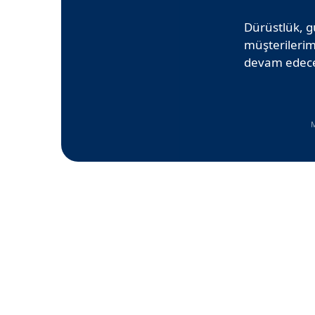
Dürüstlük, g
müşterilerim
devam edece