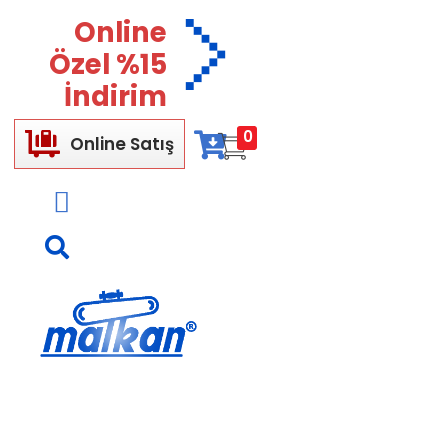
Online
Özel %15
İndirim
0
Online Satış
Malkan; 1971'den Bugüne
Ütü ve Pres Makineleri