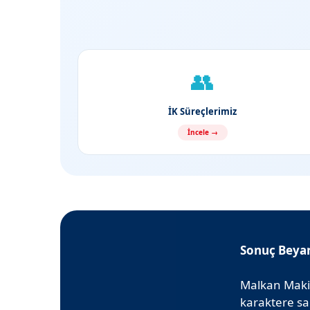
👥
İK Süreçlerimiz
İncele →
Sonuç Beya
Malkan Makin
karaktere sa