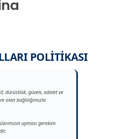
ina
LARI POLİTİKASI
l; dürüstlük, güven, adalet ve
ere olan bağlılığımızla
daşlarımızın uyması gereken
ir.