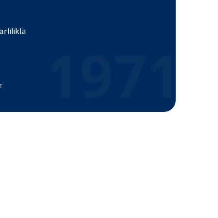
lılıkla
1971
E