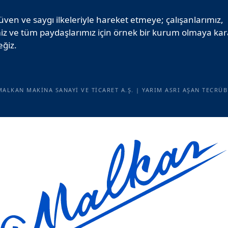
üven ve saygı ilkeleriyle hareket etmeye; çalışanlarımız,
iz ve tüm paydaşlarımız için örnek bir kurum olmaya karar
ğiz.
MALKAN MAKINA SANAYI VE TICARET A.Ş. | YARIM ASRI AŞAN TECRÜB