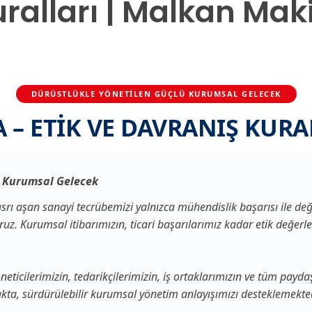
uralları | Malkan Mak
DÜRÜSTLÜKLE YÖNETILEN GÜÇLÜ KURUMSAL GELECEK
– ETİK VE DAVRANIŞ KURAL
ü Kurumsal Gelecek
ı aşan sanayi tecrübemizi yalnızca mühendislik başarısı ile deği
oruz. Kurumsal itibarımızın, ticari başarılarımız kadar etik değerl
öneticilerimizin, tedarikçilerimizin, iş ortaklarımızın ve tüm pay
akta, sürdürülebilir kurumsal yönetim anlayışımızı desteklemekted