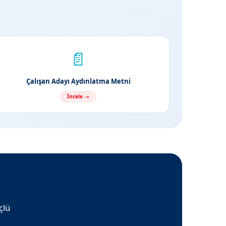
📄
Çalışan Adayı Aydınlatma Metni
İncele →
çlü