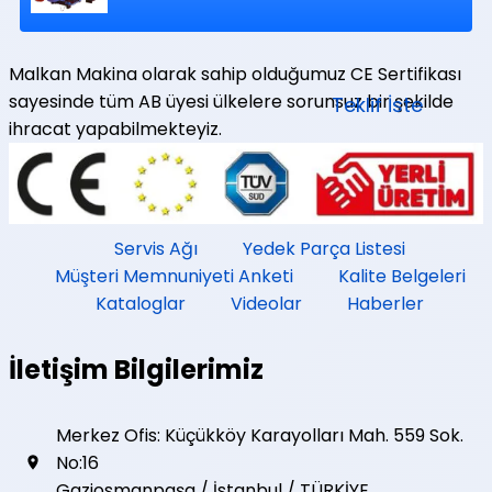
Malkan Makina olarak sahip olduğumuz CE Sertifikası
sayesinde tüm AB üyesi ülkelere sorunsuz bir şekilde
Teklif İste
ihracat yapabilmekteyiz.
Servis Ağı
Yedek Parça Listesi
Müşteri Memnuniyeti Anketi
Kalite Belgeleri
Kataloglar
Videolar
Haberler
İletişim Bilgilerimiz
Merkez Ofis: Küçükköy Karayolları Mah. 559 Sok.
No:16
Gaziosmanpaşa / İstanbul / TÜRKİYE