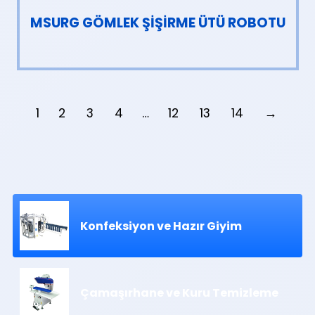
MSURG GÖMLEK ŞİŞİRME ÜTÜ ROBOTU
1
2
3
4
…
12
13
14
→
Konfeksiyon ve Hazır Giyim
Çamaşırhane ve Kuru Temizleme