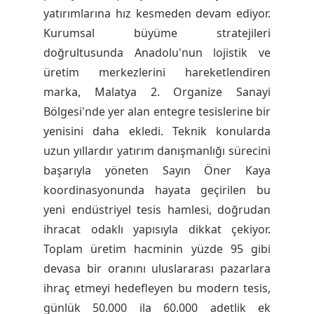
yatırımlarına hız kesmeden devam ediyor.
A
Kurumsal büyüme stratejileri
doğrultusunda Anadolu'nun lojistik ve
N
üretim merkezlerini hareketlendiren
marka, Malatya 2. Organize Sanayi
’
Bölgesi'nde yer alan entegre tesislerine bir
yenisini daha ekledi. Teknik konularda
l
uzun yıllardır yatırım danışmanlığı sürecini
başarıyla yöneten Sayın Öner Kaya
a
koordinasyonunda hayata geçirilen bu
yeni endüstriyel tesis hamlesi, doğrudan
D
ihracat odaklı yapısıyla dikkat çekiyor.
Toplam üretim hacminin yüzde 95 gibi
e
devasa bir oranını uluslararası pazarlara
ihraç etmeyi hedefleyen bu modern tesis,
v
günlük 50.000 ila 60.000 adetlik ek