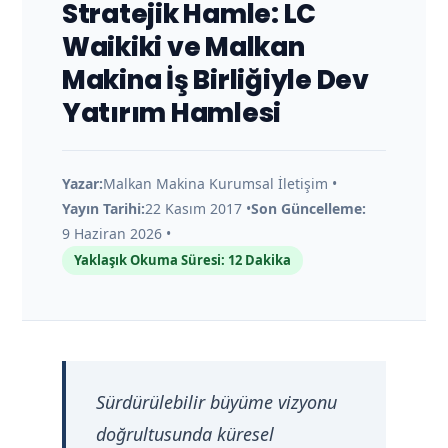
I
Stratejik Hamle: LC
Waikiki ve Malkan
K
Makina İş Birliğiyle Dev
Yatırım Hamlesi
I
K
Yazar:
Malkan Makina Kurumsal İletişim •
Yayın Tarihi:
22 Kasım 2017 •
Son Güncelleme:
I
9 Haziran 2026 •
Yaklaşık Okuma Süresi: 12 Dakika
B
ü
y
Sürdürülebilir büyüme vizyonu
doğrultusunda küresel