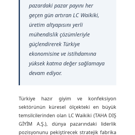
ü
pazardaki pazar payını her
m
geçen gün artıran LC Waikiki,
üretim altyapısını yerli
e
mühendislik çözümleriyle
güçlendirerek Türkiye
y
ekonomisine ve istihdamına
e
yüksek katma değer sağlamaya
devam ediyor.
M
A
Türkiye hazır giyim ve konfeksiyon
sektörünün küresel ölçekteki en büyük
L
temsilcilerinden olan LC Waikiki (TAHA DIŞ
GİYİM A.Ş.), dünya pazarındaki liderlik
K
pozisyonunu pekiştirecek stratejik fabrika