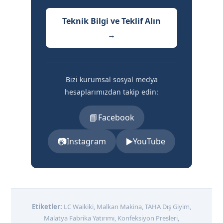
Teknik Bilgi ve Teklif Alın
→
Bizi kurumsal sosyal medya
hesaplarımızdan takip edin:
📘
Facebook
📷
▶️
Instagram
YouTube
Etiketler:
LC Waikiki, Malkan Makina, TAHA Dış Giyim,
Malatya Fabrika Yatırımı, Konfeksiyon Presleri,