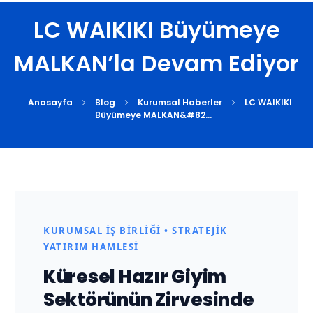
LC WAIKIKI Büyümeye
MALKAN’la Devam Ediyor
Anasayfa
Blog
Kurumsal Haberler
LC WAIKIKI
Büyümeye MALKAN&#82...
L
C
KURUMSAL İŞ BIRLIĞI • STRATEJIK
W
YATIRIM HAMLESI
Küresel Hazır Giyim
A
Sektörünün Zirvesinde