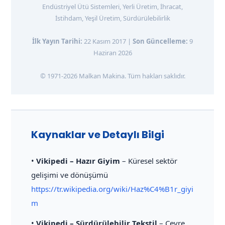
Endüstriyel Ütü Sistemleri, Yerli Üretim, İhracat,
İstihdam, Yeşil Üretim, Sürdürülebilirlik
İlk Yayın Tarihi:
22 Kasım 2017 |
Son Güncelleme:
9
Haziran 2026
© 1971-2026 Malkan Makina. Tüm hakları saklıdır.
Kaynaklar ve Detaylı Bilgi
•
Vikipedi – Hazır Giyim
– Küresel sektör
gelişimi ve dönüşümü
https://tr.wikipedia.org/wiki/Haz%C4%B1r_giyi
m
•
Vikipedi – Sürdürülebilir Tekstil
– Çevre