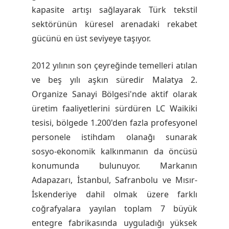
kapasite artışı sağlayarak Türk tekstil
a
sektörünün küresel arenadaki rekabet
gücünü en üst seviyeye taşıyor.
m
2012 yılının son çeyreğinde temelleri atılan
E
ve beş yılı aşkın süredir Malatya 2.
Organize Sanayi Bölgesi'nde aktif olarak
d
üretim faaliyetlerini sürdüren LC Waikiki
tesisi, bölgede 1.200'den fazla profesyonel
i
personele istihdam olanağı sunarak
sosyo-ekonomik kalkınmanın da öncüsü
y
konumunda bulunuyor. Markanın
Adapazarı, İstanbul, Safranbolu ve Mısır-
o
İskenderiye dahil olmak üzere farklı
coğrafyalara yayılan toplam 7 büyük
r
entegre fabrikasında uyguladığı yüksek