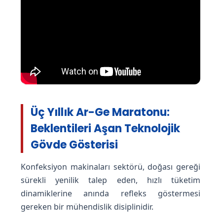
i
z
y
o
Üç Yıllık Ar-Ge Maratonu:
n
Beklentileri Aşan Teknolojik
u
Gövde Gösterisi
Konfeksiyon makinaları sektörü, doğası gereği
sürekli yenilik talep eden, hızlı tüketim
dinamiklerine anında refleks göstermesi
gereken bir mühendislik disiplinidir.