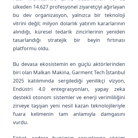
ülkeden 14.627 profesyonel ziyaretçiyi ağırlayan
p
bu dev organizasyon, yalnızca bir teknoloji
vitrini değil; milyon dolarlık yatırım kararlarının
a
alındığı, küresel tedarik zincirlerinin yeniden
tasarlandığı stratejik bir beyin fırtınası
y
platformu oldu.
Z
Bu devasa ekosistemin en güçlü aktörlerinden
biri olan Malkan Makina, Garment Tech İstanbul
e
2025 katılımında sergilediği yenilikçi vizyon,
Endüstri 4.0 entegrasyonları, yapay zeka
k
destekli otonom sistemler ve enerji verimliliğini
zirveye taşıyan yeni nesil kazan teknolojileriyle
a
fuara kelimenin tam anlamıyla damgasını
vurdu.
v
Şirket, sadece bugünün sorunlarına çözüm