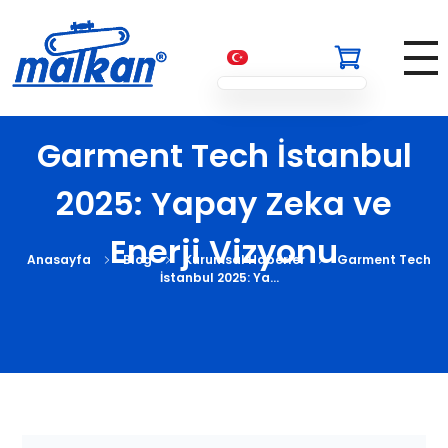
Malkan; 1971'den Bugüne
Ütü ve Pres Makineleri
Garment Tech İstanbul
2025: Yapay Zeka ve
Enerji Vizyonu
Anasayfa
Blog
Kurumsal Haberler
Garment Tech
İstanbul 2025: Ya...
G