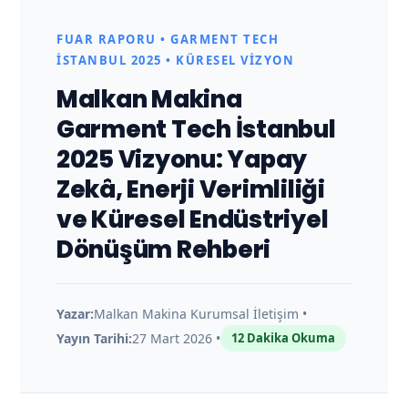
a
FUAR RAPORU • GARMENT TECH
r
İSTANBUL 2025 • KÜRESEL VIZYON
Malkan Makina
m
Garment Tech İstanbul
e
2025 Vizyonu: Yapay
Zekâ, Enerji Verimliliği
n
ve Küresel Endüstriyel
Dönüşüm Rehberi
t
T
Yazar:
Malkan Makina Kurumsal İletişim •
Yayın Tarihi:
27 Mart 2026 •
12 Dakika Okuma
e
c