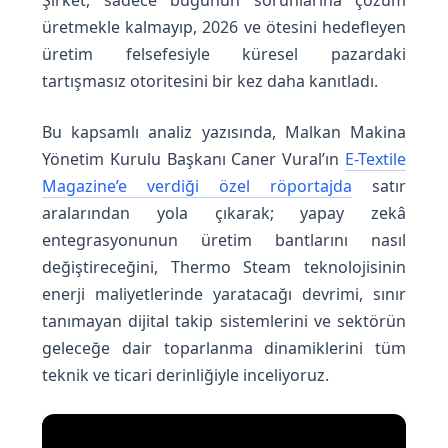
e
üretmekle kalmayıp, 2026 ve ötesini hedefleyen
üretim felsefesiyle küresel pazardaki
E
tartışmasız otoritesini bir kez daha kanıtladı.
n
Bu kapsamlı analiz yazısında, Malkan Makina
Yönetim Kurulu Başkanı Caner Vural’ın
E-Textile
e
Magazine’e verdiği özel röportajda
satır
aralarından yola çıkarak; yapay zekâ
r
entegrasyonunun üretim bantlarını nasıl
değiştireceğini, Thermo Steam teknolojisinin
j
enerji maliyetlerinde yaratacağı devrimi, sınır
tanımayan dijital takip sistemlerini ve sektörün
i
geleceğe dair toparlanma dinamiklerini tüm
teknik ve ticari derinliğiyle inceliyoruz.
V