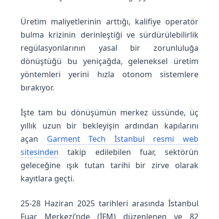
l
Üretim maliyetlerinin arttığı, kalifiye operatör
bulma krizinin derinleştiği ve sürdürülebilirlik
2
regülasyonlarının yasal bir zorunluluğa
dönüştüğü bu yeniçağda, geleneksel üretim
0
yöntemleri yerini hızla otonom sistemlere
bırakıyor.
2
İşte tam bu dönüşümün merkez üssünde, üç
5
yıllık uzun bir bekleyişin ardından kapılarını
açan
Garment Tech İstanbul resmi web
:
sitesinden
takip edilebilen fuar, sektörün
geleceğine ışık tutan tarihi bir zirve olarak
Y
kayıtlara geçti.
25-28 Haziran 2025 tarihleri arasında İstanbul
a
Fuar Merkezi’nde (İFM) düzenlenen ve 82