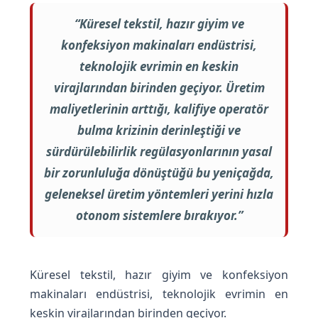
“Küresel tekstil, hazır giyim ve
h
konfeksiyon makinaları endüstrisi,
teknolojik evrimin en keskin
İ
virajlarından birinden geçiyor. Üretim
s
maliyetlerinin arttığı, kalifiye operatör
bulma krizinin derinleştiği ve
t
sürdürülebilirlik regülasyonlarının yasal
bir zorunluluğa dönüştüğü bu yeniçağda,
a
geleneksel üretim yöntemleri yerini hızla
otonom sistemlere bırakıyor.”
n
b
Küresel tekstil, hazır giyim ve konfeksiyon
makinaları endüstrisi, teknolojik evrimin en
u
keskin virajlarından birinden geçiyor.