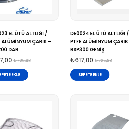
23 EL ÜTÜ ALTLIĞI /
DE0024 EL ÜTÜ ALTLIĞI /
E ALÜMİNYUM ÇARIK –
PTFE ALÜMİNYUM ÇARIK
200 DAR
BSP300 GENİŞ
7,00
₺
617,00
₺
725,88
₺
725,88
EPETE EKLE
SEPETE EKLE