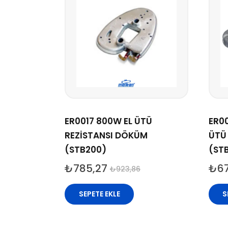
ER0017 800W EL ÜTÜ
ER0
REZİSTANSI DÖKÜM
ÜTÜ
(STB200)
(ST
₺
785,27
₺
6
₺
923,86
SEPETE EKLE
S