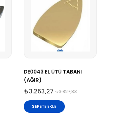
DE0043 EL ÜTÜ TABANI
(AĞIR)
₺
3.253,27
₺
3.827,38
SEPETE EKLE