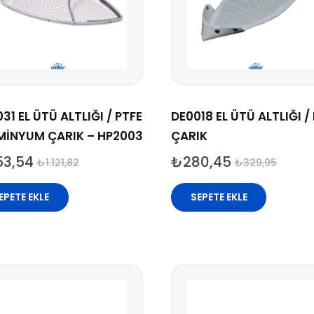
31 EL ÜTÜ ALTLIĞI / PTFE
DE0018 EL ÜTÜ ALTLIĞI /
MİNYUM ÇARIK – HP2003
ÇARIK
53,54
₺
280,45
₺
1.121,82
₺
329,95
EPETE EKLE
SEPETE EKLE