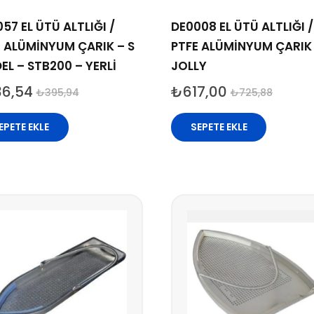
57 EL ÜTÜ ALTLIĞI /
DE0008 EL ÜTÜ ALTLIĞI /
 ALÜMİNYUM ÇARIK – S
PTFE ALÜMİNYUM ÇARIK
L – STB200 – YERLİ
JOLLY
36,54
₺
617,00
₺
395,94
₺
725,88
EPETE EKLE
SEPETE EKLE