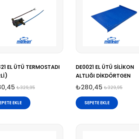
21 EL ÜTÜ TERMOSTADI
DE0021 EL ÜTÜ SİLİKON
Lİ)
ALTLIĞI DİKDÖRTGEN
80,45
₺
280,45
₺
329,95
₺
329,95
EPETE EKLE
SEPETE EKLE