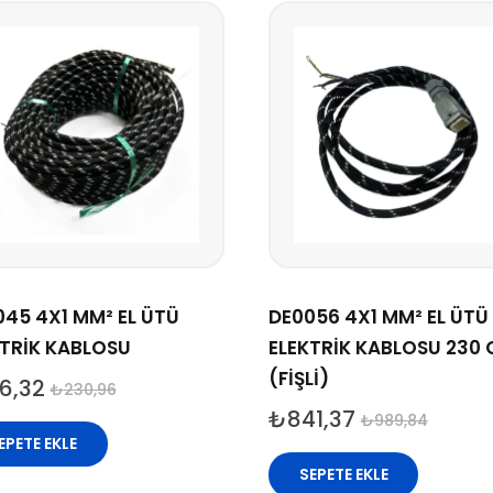
45 4X1 MM² EL ÜTÜ
DE0056 4X1 MM² EL ÜTÜ
KTRİK KABLOSU
ELEKTRİK KABLOSU 230
(FİŞLİ)
6,32
₺
230,96
₺
841,37
₺
989,84
EPETE EKLE
SEPETE EKLE