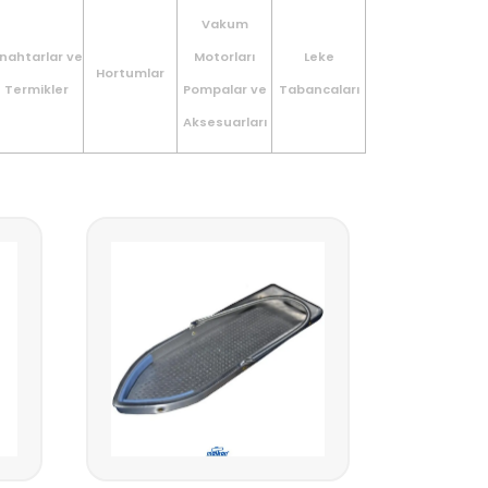
Vakum
nahtarlar ve
Motorları
Leke
Hortumlar
Termikler
Pompalar ve
Tabancaları
Aksesuarları