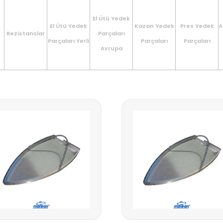
El Ütü Yedek
El Ütü Yedek
Kazan Yedek
Pres Yedek
A
Rezistanslar
Parçaları
Parçaları Yerli
Parçaları
Parçaları
Avrupa