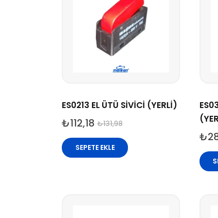
ES0213 EL ÜTÜ SİVİCİ (YERLİ)
ES03
(YER
₺
112,18
₺
131,98
₺
2
SEPETE EKLE
S