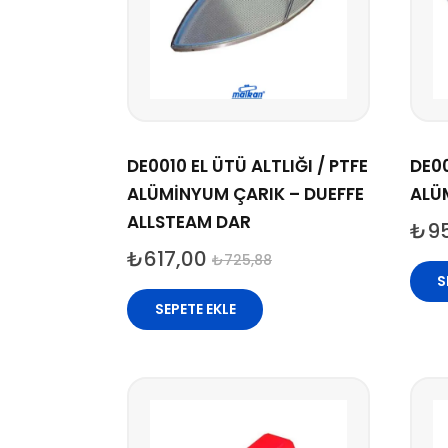
DE0010 EL ÜTÜ ALTLIĞI / PTFE
DE00
ALÜMİNYUM ÇARIK – DUEFFE
ALÜ
ALLSTEAM DAR
₺
9
₺
617,00
₺
725,88
S
SEPETE EKLE