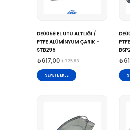
DE0059 EL ÜTÜ ALTLIĞI /
DE00
PTFE ALÜMİNYUM ÇARIK –
PTF
STB295
BSP
₺
617,00
₺
61
₺
725,88
SEPETE EKLE
S