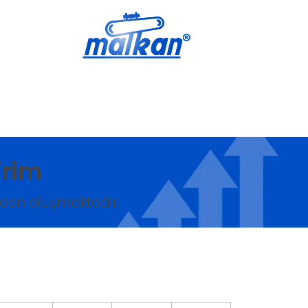
Malkan; 1971'den Bugüne
Ütü ve Pres Makineleri
irim
rden oluşmaktadır.