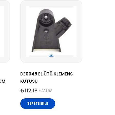
DE0046 EL ÜTÜ KLEMENS
 CM
KUTUSU
₺
112,18
₺
131,98
SEPETE EKLE