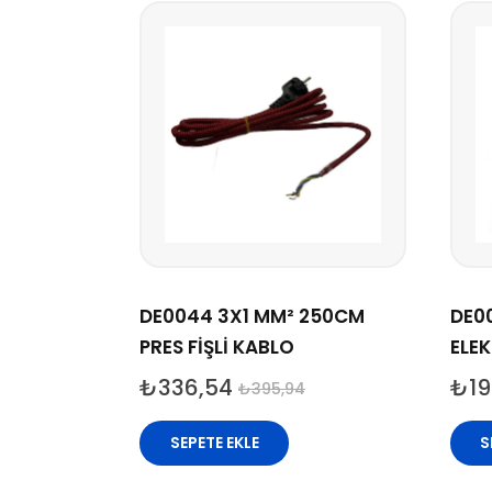
DE0044 3X1 MM² 250CM
DE00
PRES FİŞLİ KABLO
ELE
₺
336,54
₺
19
₺
395,94
SEPETE EKLE
S