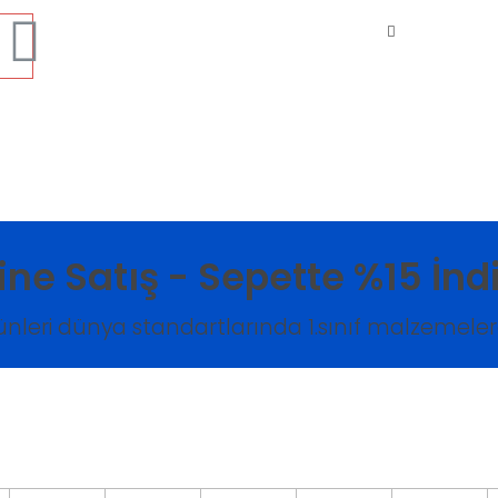
ine Satış - Sepette %15 İnd
nleri dünya standartlarında 1.sınıf malzemele