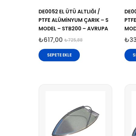
DE0052 EL ÜTÜ ALTLIĞI /
DE00
PTFE ALÜMİNYUM ÇARIK – S
PTFE
MODEL – STB200 – AVRUPA
MODE
₺
617,00
₺
3
₺
725,88
SEPETE EKLE
S