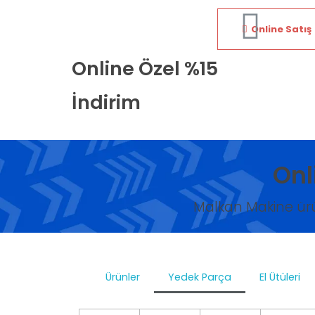
Online Satış
Online Özel %15
İndirim
Onl
Malkan Makine ürü
Ürünler
Yedek Parça
El Ütüleri