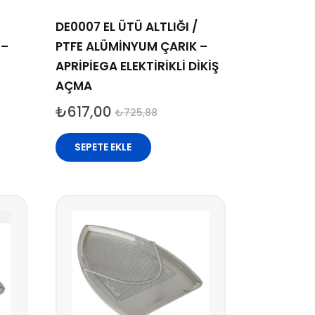
DE0007 EL ÜTÜ ALTLIĞI /
 –
PTFE ALÜMİNYUM ÇARIK –
APRİPİEGA ELEKTİRİKLİ DİKİŞ
AÇMA
₺
617,00
₺
725,88
SEPETE EKLE