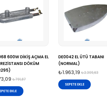
068 600W DİKİŞ AÇMA EL
DE0042 EL ÜTÜ TABANI
 REZİSTANSI DÖKÜM
(NORMAL)
B295)
₺
1.963,19
₺
2.309,63
73,09
₺
791,87
SEPETE EKLE
EPETE EKLE