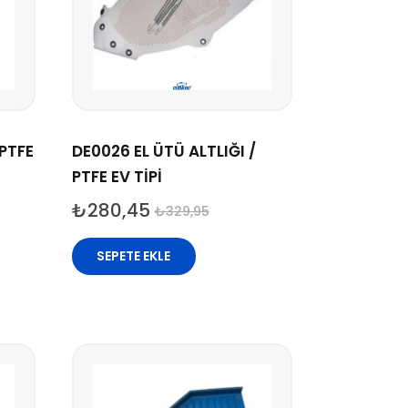
 PTFE
DE0026 EL ÜTÜ ALTLIĞI /
PTFE EV TİPİ
₺
280,45
₺
329,95
SEPETE EKLE