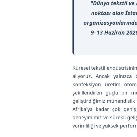
"Dünya tekstil ve
noktası olan İstan
organizasyonlarından
9–13 Haziran 2026
Küresel tekstil endüstrisi
alıyoruz. Ancak yalnızca b
konfeksiyon üretim otoma
şekillendiren güçlü bir 
geliştirdiğimiz mühendislik
Afrika'ya kadar çok geniş
deneyimimiz ve sürekli geli
verimliliği ve yüksek perform