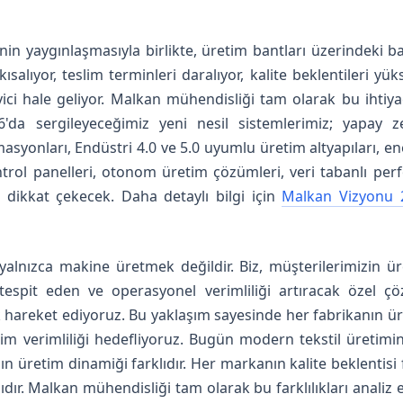
inin yaygınlaşmasıyla birlikte, üretim bantları üzerindeki
kısalıyor, teslim terminleri daralıyor, kalite beklentileri y
eyici hale geliyor. Malkan mühendisliği tam olarak bu ihtiy
026'da sergileyeceğimiz yeni nesil sistemlerimiz; yapay 
omasyonları, Endüstri 4.0 ve 5.0 uyumlu üretim altyapıları, e
trol panelleri, otonom üretim çözümleri, veri tabanlı per
le dikkat çekecek. Daha detaylı bilgi için
Malkan Vizyonu 
yalnızca makine üretmek değildir. Biz, müşterilerimizin ü
tespit eden ve operasyonel verimliliği artıracak özel çö
 hareket ediyoruz. Bu yaklaşım sayesinde her fabrikanın ü
tim verimliliği hedefliyoruz. Bugün modern tekstil üretimi
nın üretim dinamiği farklıdır. Her markanın kalite beklentisi 
lıdır. Malkan mühendisliği tam olarak bu farklılıkları analiz