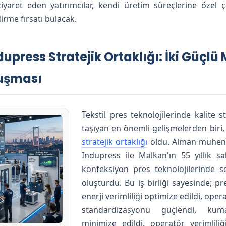
iyaret eden yatırımcılar, kendi üretim süreçlerine öze
irme fırsatı bulacak.
dupress Stratejik Ortaklığı: İki Güçlü
luşması
Tekstil pres teknolojilerinde kalite 
taşıyan en önemli gelişmelerden biri
stratejik ortaklığı
oldu. Alman mühendi
Indupress ile Malkan'ın 55 yıllık s
konfeksiyon pres teknolojilerinde s
oluşturdu. Bu iş birliği sayesinde; p
enerji verimliliği optimize edildi, oper
standardizasyonu güçlendi, kum
minimize edildi, operatör verimlili