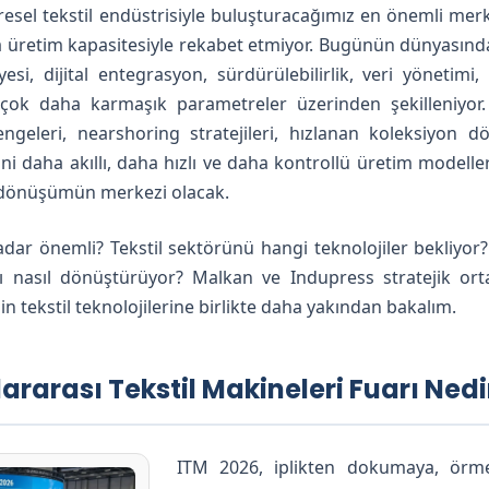
esel tekstil endüstrisiyle buluşturacağımız en önemli mer
ca üretim kapasitesiyle rekabet etmiyor. Bugünün dünyasında
yesi, dijital entegrasyon, sürdürülebilirlik, veri yönetimi
 çok daha karmaşık parametreler üzerinden şekilleniyor.
geleri, nearshoring stratejileri, hızlanan koleksiyon d
lerini daha akıllı, daha hızlı ve daha kontrollü üretim mode
 dönüşümün merkezi olacak.
dar önemli? Tekstil sektörünü hangi teknolojiler bekliyor?
nı nasıl dönüştürüyor? Malkan ve Indupress stratejik orta
in tekstil teknolojilerine birlikte daha yakından bakalım.
lararası Tekstil Makineleri Fuarı Nedi
ITM 2026, iplikten dokumaya, örmed