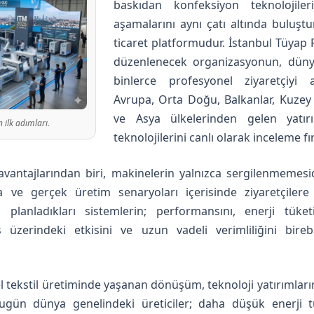
baskıdan konfeksiyon teknolojil
aşamalarını aynı çatı altında buluştu
ticaret platformudur. İstanbul Tüyap
düzenlenecek organizasyonun, düny
binlerce profesyonel ziyaretçiyi 
Avrupa, Orta Doğu, Balkanlar, Kuzey 
ve Asya ülkelerinden gelen yatırı
 ilk adımları.
teknolojilerini canlı olarak inceleme fır
avantajlarından biri, makinelerin yalnızca sergilenmemesi
akta ve gerçek üretim senaryoları içerisinde ziyaretçile
ı planladıkları sistemlerin; performansını, enerji tüket
 üzerindeki etkisini ve uzun vadeli verimliliğini bire
el tekstil üretiminde yaşanan dönüşüm, teknoloji yatırımlar
ugün dünya genelindeki üreticiler; daha düşük enerji t