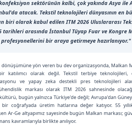
 konfeksiyon sektörünün kalbi, çok yakında Asya ile 
bul'da atacak. Tekstil teknolojileri dünyasının en bü
 biri olarak kabul edilen ITM 2026 Uluslararası Teks
 tarihleri arasında İstanbul Tüyap Fuar ve Kongre 
profesyonellerini bir araya getirmeye hazırlanıyor."
nin dönüşümüne yön veren bu dev organizasyonda, Malkan Ma
ir katılımcı olarak değil. Tekstil terbiye teknolojileri, 
syonu ve yapay zeka destekli pres teknolojileri ala
mühendislik markası olarak ITM 2026 sahnesinde olacağ
 kültürü, bugün yalnızca Türkiye'de değil; Avrupa'dan Gün
 bir coğrafyada üretim hatlarına değer katıyor. 55 yıll
şen Ar-Ge altyapımız sayesinde bugün Malkan markası; güve
ans kavramlarıyla birlikte anılıyor.