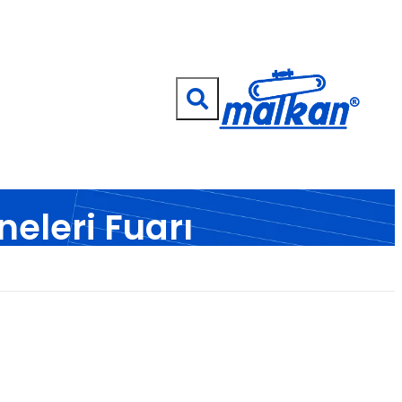
Malkan; 1971'den Bugüne
Ütü ve Pres Makineleri
neleri Fuarı
l ...