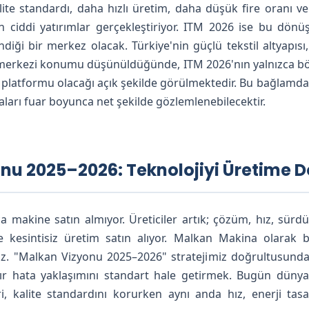
lite standardı, daha hızlı üretim, daha düşük fire oranı v
in ciddi yatırımlar gerçekleştiriyor. ITM 2026 ise bu dön
diği bir merkez olacak. Türkiye'nin güçlü tekstil altyapısı, s
 merkezi konumu düşünüldüğünde, ITM 2026'nın yalnızca bölg
oji platformu olacağı açık şekilde görülmektedir. Bu bağlamd
aları fuar boyunca net şekilde gözlemlenebilecektir.
onu 2025–2026: Teknolojiyi Üretime 
ca makine satın almıyor. Üreticiler artık; çözüm, hız, sürdü
ve kesintisiz üretim satın alıyor. Malkan Makina olara
. "Malkan Vizyonu 2025–2026" stratejimiz doğrultusunda t
ır hata yaklaşımını standart hale getirmek. Bugün dünya 
i, kalite standardını korurken aynı anda hız, enerji ta