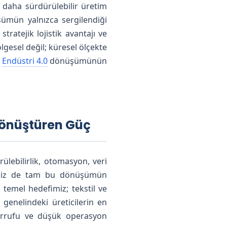
e daha sürdürülebilir üretim
üşümün yalnızca sergilendiği
tratejik lojistik avantajı ve
esel değil; küresel ölçekte
a
Endüstri 4.0
dönüşümünün
Dönüştüren Güç
rülebilirlik, otomasyon, veri
k biz de tam bu dönüşümün
emel hedefimiz; tekstil ve
genelindeki üreticilerin en
sarrufu ve düşük operasyon