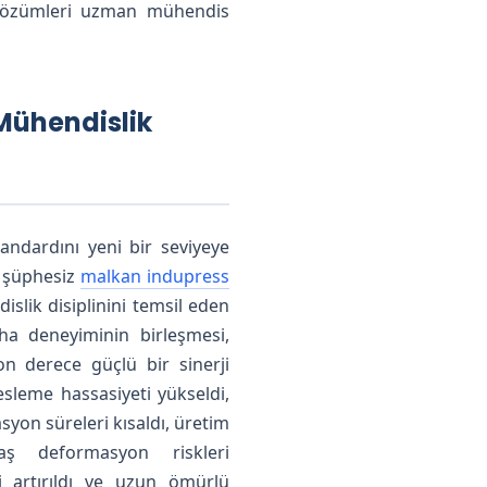
l çözümleri uzman mühendis
 Mühendislik
standardını yeni bir seviyeye
, şüphesiz
malkan indupress
slik disiplinini temsil eden
aha deneyiminin birleşmesi,
on derece güçlü bir sinerji
resleme hassasiyeti yükseldi,
asyon süreleri kısaldı, üretim
aş deformasyon riskleri
ği artırıldı ve uzun ömürlü