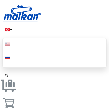
Malkan; 1971'den Bugüne
Ütü ve Pres Makineleri