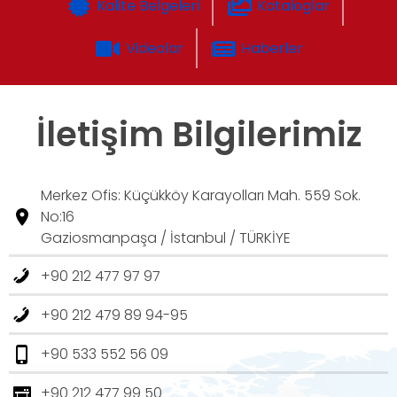
Kalite Belgeleri
Kataloglar
Videolar
Haberler
İletişim Bilgilerimiz
Merkez Ofis: Küçükköy Karayolları Mah. 559 Sok.
No:16
Gaziosmanpaşa / İstanbul / TÜRKİYE
+90 212 477 97 97
+90 212 479 89 94-95
+90 533 552 56 09
+90 212 477 99 50