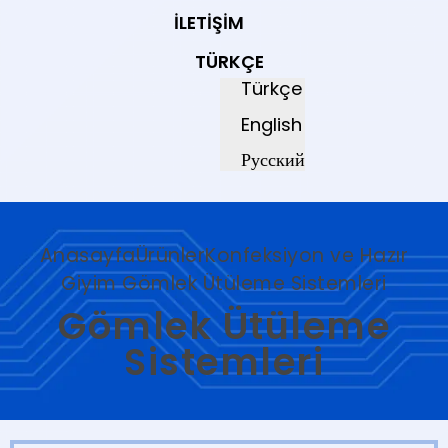
İLETIŞIM
TÜRKÇE
Türkçe
English
Русский
Anasayfa
Ürünler
Konfeksiyon ve Hazır
Giyim
Gömlek Ütüleme Sistemleri
Gömlek Ütüleme
Sistemleri