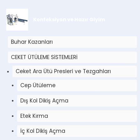
Konfeksiyon ve Hazır Giyim
Buhar Kazanları
CEKET ÜTÜLEME SİSTEMLERİ
Ceket Ara Ütü Presleri ve Tezgahları
Cep Ütüleme
Dış Kol Dikiş Açma
Etek Kırma
İç Kol Dikiş Açma