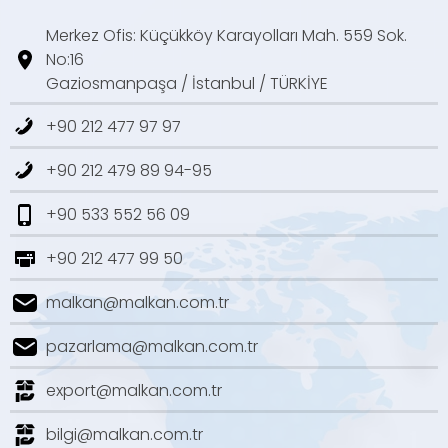
Merkez Ofis: Küçükköy Karayolları Mah. 559 Sok.
No:16
Gaziosmanpaşa / İstanbul / TÜRKİYE
+90 212 477 97 97
+90 212 479 89 94-95
+90 533 552 56 09
+90 212 477 99 50
malkan@malkan.com.tr
pazarlama@malkan.com.tr
export@malkan.com.tr
bilgi@malkan.com.tr