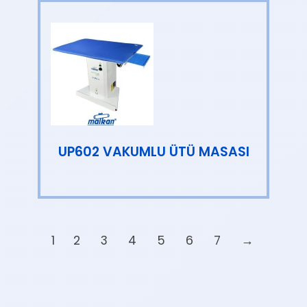
UP602 VAKUMLU ÜTÜ MASASI
1
2
3
4
5
6
7
→