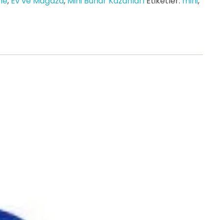
me
,
Ev ve Mağaza
,
Mini Buhar Kazanları
Etiketler:
mini
,