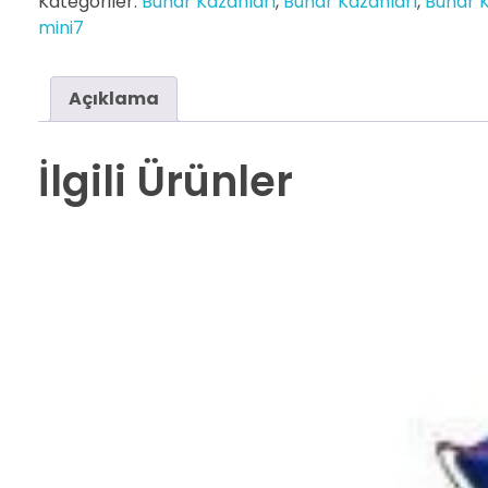
Kategoriler:
Buhar Kazanları
,
Buhar Kazanları
,
Buhar K
mini7
Açıklama
İlgili Ürünler