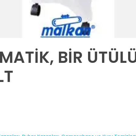
OMATİK, BİR ÜTÜL
LT