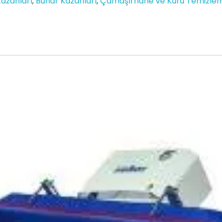
azanları
,
Buhar Kazanları
,
Çamaşırhane ve Kuru Temizle