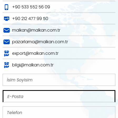
+90 533 552 56 09
+90 212 477 99 50
malkan@malkan.com.tr
pazarlama@malkan.com.tr
export@malkan.com.tr
bilgi@malkan.com.tr