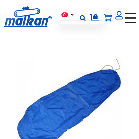
Malkan; 1971'den Bugüne
Ütü ve Pres Makineleri