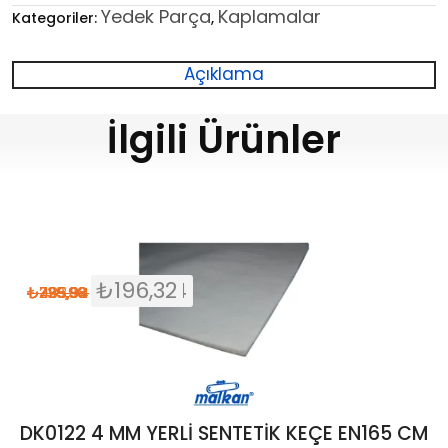
Yedek Parça
Kaplamalar
Kategoriler:
,
Açıklama
İlgili Ürünler
₺
₺
₺
₺
196,32
617,00
411,33
336,54
₺
₺
₺
₺
725,88
395,94
483,92
230,96
DK0122 4 MM YERLİ SENTETİK KEÇE EN165 CM