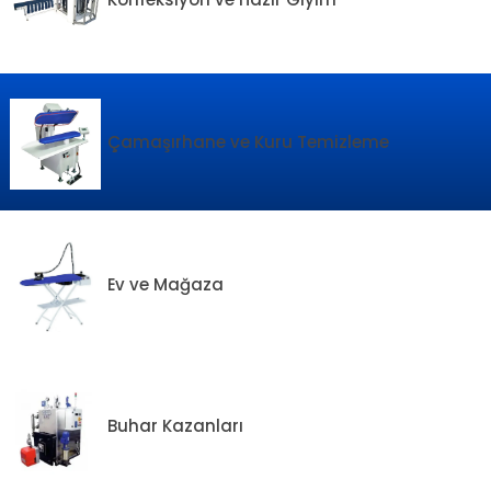
Çamaşırhane ve Kuru Temizleme
Ev ve Mağaza
Buhar Kazanları