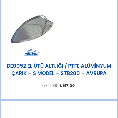
DE0052 EL ÜTÜ ALTLIĞI / PTFE ALÜMİNYUM
ÇARIK – S MODEL – STB200 – AVRUPA
₺
725,88
₺
617,00