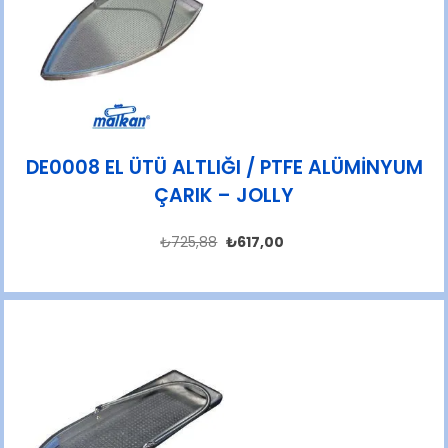
DE0008 EL ÜTÜ ALTLIĞI / PTFE ALÜMİNYUM
ÇARIK – JOLLY
₺
725,88
₺
617,00