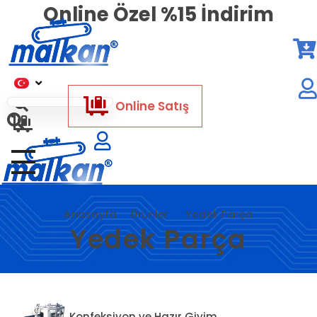
Online Özel %15 İndirim
Malkan; 1971'den Bugüne
Ütü ve Pres Makineleri
Online Satış
Malkan; 1971'den Bugüne
Ütü ve Pres Makineleri
Anasayfa
Ürünler
Yedek Parça
Yedek Parça
Konfeksiyon ve Hazır Giyim