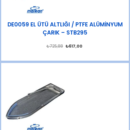
DE0059 EL ÜTÜ ALTLIĞI / PTFE ALÜMİNYUM
ÇARIK – STB295
₺
725,88
₺
617,00