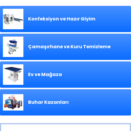
Konfeksiyon ve Hazır Giyim
Çamaşırhane ve Kuru Temizleme
Ev ve Mağaza
Buhar Kazanları