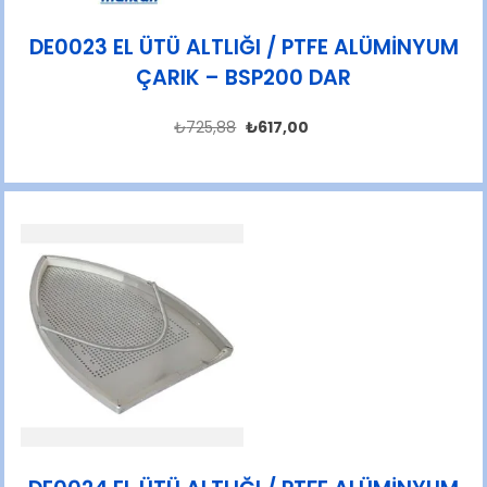
DE0023 EL ÜTÜ ALTLIĞI / PTFE ALÜMİNYUM
ÇARIK – BSP200 DAR
₺
725,88
₺
617,00