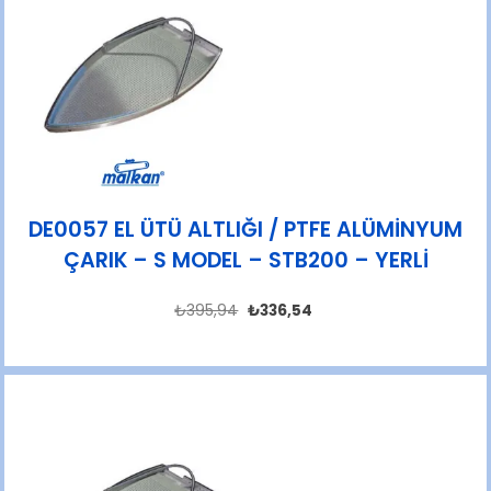
DE0057 EL ÜTÜ ALTLIĞI / PTFE ALÜMİNYUM
ÇARIK – S MODEL – STB200 – YERLİ
₺
395,94
₺
336,54