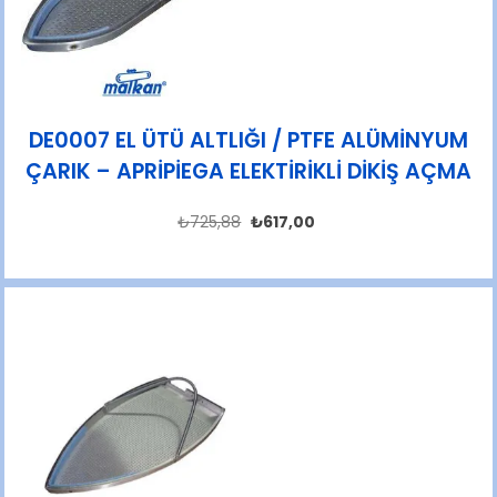
DE0007 EL ÜTÜ ALTLIĞI / PTFE ALÜMİNYUM
ÇARIK – APRİPİEGA ELEKTİRİKLİ DİKİŞ AÇMA
₺
725,88
₺
617,00