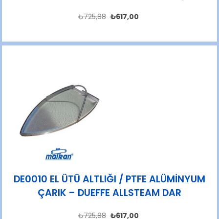
₺
725,88
₺
617,00
DE0010 EL ÜTÜ ALTLIĞI / PTFE ALÜMİNYUM
ÇARIK – DUEFFE ALLSTEAM DAR
₺
725,88
₺
617,00