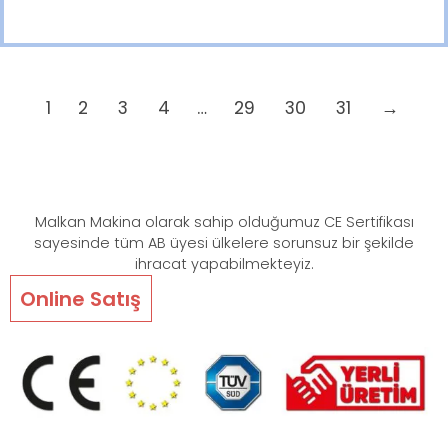
1
2
3
4
…
29
30
31
→
Malkan Makina olarak sahip olduğumuz CE Sertifikası
sayesinde tüm AB üyesi ülkelere sorunsuz bir şekilde
ihracat yapabilmekteyiz.
Online Satış