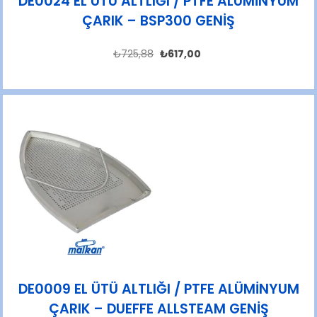
DE0024 EL ÜTÜ ALTLIĞI / PTFE ALÜMİNYUM
ÇARIK – BSP300 GENİŞ
₺
725,88
₺
617,00
DE0009 EL ÜTÜ ALTLIĞI / PTFE ALÜMİNYUM
ÇARIK – DUEFFE ALLSTEAM GENİŞ