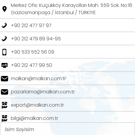
Merkez Ofis: Küçükköy Karayolları Mah. 559 Sok. No:16
Gaziosmanpaşa / İstanbul / TÜRKİYE
+90 212 477 97 97
+90 212 479 89 94-95
+90 533 552 56 09
+90 212 477 99 50
malkan@malkan.com.tr
pazarlama@malkan.com.tr
export@malkan.com.tr
bilgi@malkan.com.tr