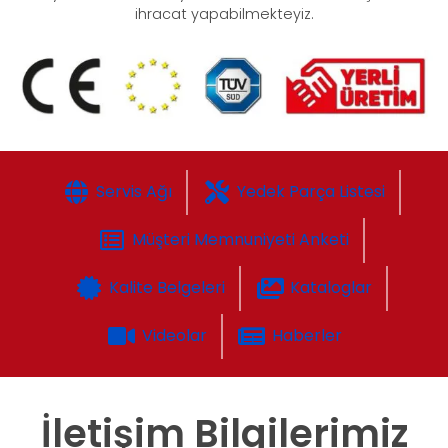
ihracat yapabilmekteyiz.
Servis Ağı
Yedek Parça Listesi
Müşteri Memnuniyeti Anketi
Kalite Belgeleri
Kataloglar
Videolar
Haberler
İletişim Bilgilerimiz