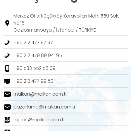
Merkez Ofis: Küçükköy Karayolları Mah. 559 Sok.
No:16
Gaziosmanpaşa / İstanbul / TÜRKİYE
+90 212 477 97 97
+90 212 479 89 94-95
+90 533 552 56 09
+90 212 477 99 50
malkan@malkan.com.tr
pazarlama@malkan.com.tr
export@malkan.com.tr