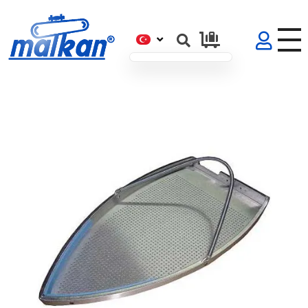
Malkan; 1971'den Bugüne
Ütü ve Pres Makineleri