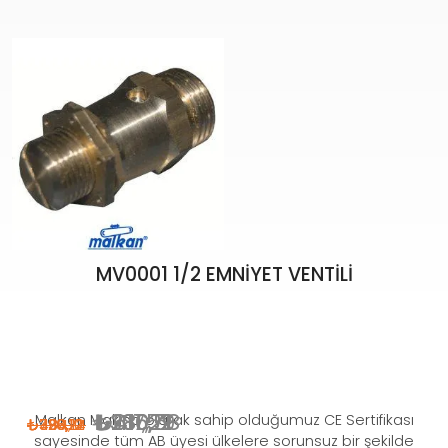
MV0001 1/2 EMNİYET VENTİLİ
₺
₺
₺
₺
336,71
280,58
617,29
411,52
Malkan Makina olarak sahip olduğumuz CE Sertifikası
₺
₺
₺
₺
484,14
726,22
330,10
396,12
sayesinde tüm AB üyesi ülkelere sorunsuz bir şekilde