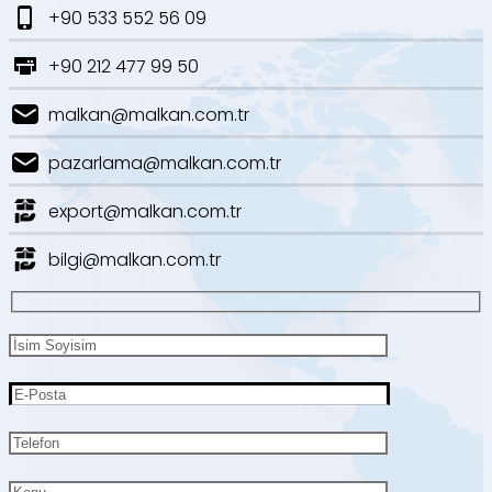
+90 533 552 56 09
+90 212 477 99 50
malkan@malkan.com.tr
pazarlama@malkan.com.tr
export@malkan.com.tr
bilgi@malkan.com.tr