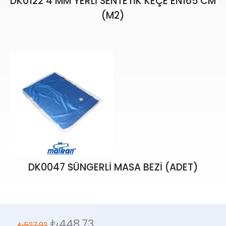
DK0122 4 MM YERLİ SENTETİK KEÇE EN165 CM
(M2)
₺
617,00
₺
725,88
DK0047 SÜNGERLİ MASA BEZİ (ADET)
₺
448,73
₺
527,92