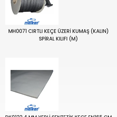
MH0071 CIRTLI KEÇE ÜZERİ KUMAŞ (KALIN)
SPİRAL KILIFI (M)
₺
411,33
₺
483,92