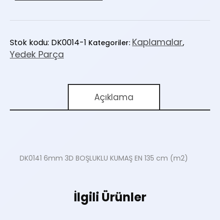
3D
BOŞLUKLU
KUMAŞ
Kaplamalar
Stok kodu:
DK0014-1
Kategoriler:
,
EN
Yedek Parça
135
cm
(m2)
adet
Açıklama
DK0141 6mm 3D BOŞLUKLU KUMAŞ EN 135 cm (m2)
İlgili Ürünler