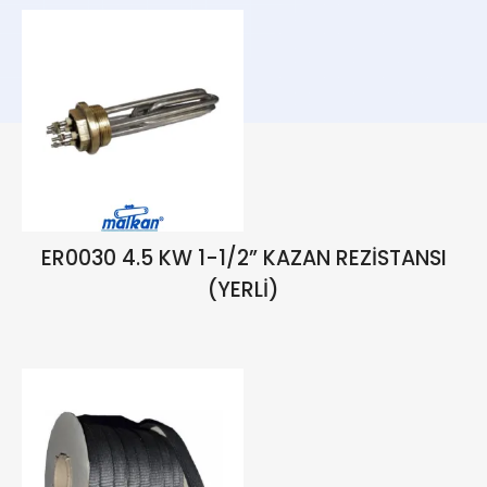
ER0030 4.5 KW 1-1/2” KAZAN REZİSTANSI
(YERLİ)
₺
1.234,00
₺
1.451,76