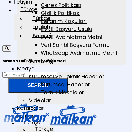
İletişim
Çerez Politikası
Türkçe
Gizlilik Politikası
Türkçe
Kullanım Koşulları
English
KVKK Başvuru Usulü
Русский
KVKK Aydınlatma Metni
Veri Sahibi Başvuru Formu
Whatsapp Aydınlatma Metni
Servis Ağı
Malkan Ütü ve Pres Makineleri
Medya
Kurumsal ve Teknik Haberler
Kurumsal Haberler
Teknik Makaleler
Videolar
Kataloglar
İletişim
Türkçe
Türkçe