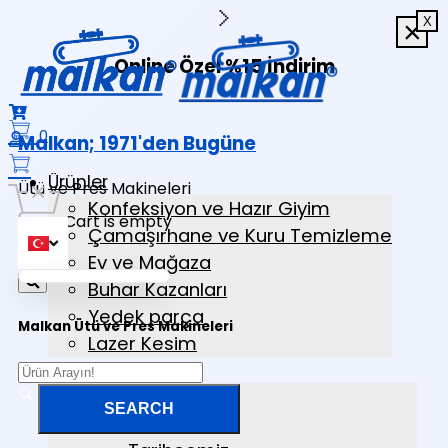
X
×
×
×
Online Özel %15 İndirim
0
Malkan; 1971'den Bugüne
Ürünler
Ütü ve Pres Makineleri
Konfeksiyon ve Hazır Giyim
Cart is empty
Çamaşırhane ve Kuru Temizleme
Ev ve Mağaza
Buhar Kazanları
Yedek parça
Malkan Ütü ve Pres Makineleri
Lazer Kesim
Kurumsal
Kurumsal Kimlik
Hakkımızda