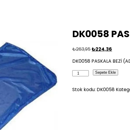
DK0058 PAS
₺
263,95
₺
224,36
DK0058 PASKALA BEZİ (A
DK0058
Sepete Ekle
PASKALA
BEZİ
Stok kodu:
DK0058
Katego
(ADET)
adet