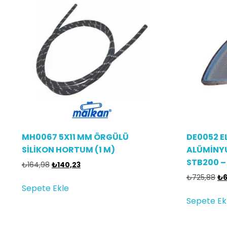
MH0067 5X11 MM ÖRGÜLÜ
DE0052 EL
SİLİKON HORTUM (1 M)
ALÜMİNYU
STB200 
₺
164,98
₺
140,23
₺
725,88
₺
Sepete Ekle
Sepete Ek