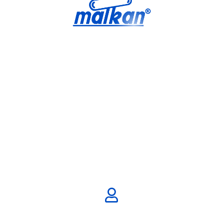
Malkan; 1971'den Bugüne
Ütü ve Pres Makineleri