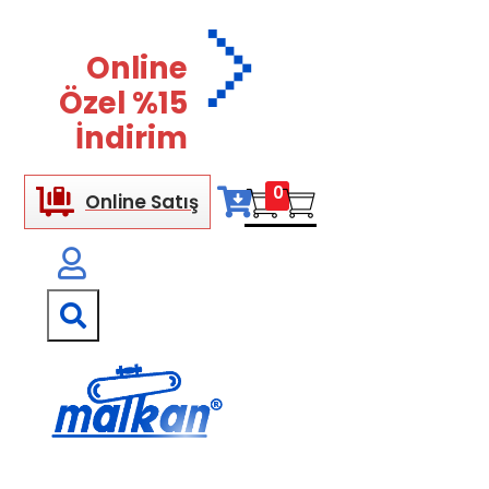
Online
Özel %15
İndirim
0
Online Satış
Malkan; 1971'den Bugüne
Ütü ve Pres Makineleri