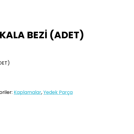
KALA BEZİ (ADET)
DET)
riler:
Kaplamalar
,
Yedek Parça