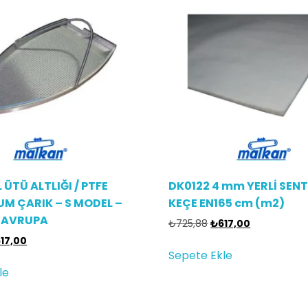
 ÜTÜ ALTLIĞI / PTFE
DK0122 4 mm YERLİ SENT
M ÇARIK – S MODEL –
KEÇE EN165 cm (m2)
– AVRUPA
₺
725,88
₺
617,00
617,00
Sepete Ekle
le