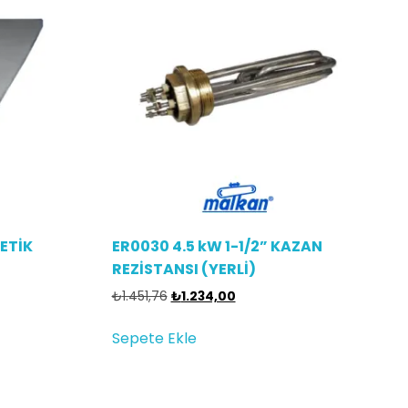
ETİK
ER0030 4.5 kW 1-1/2” KAZAN
REZİSTANSI (YERLİ)
₺
1.451,76
₺
1.234,00
Sepete Ekle