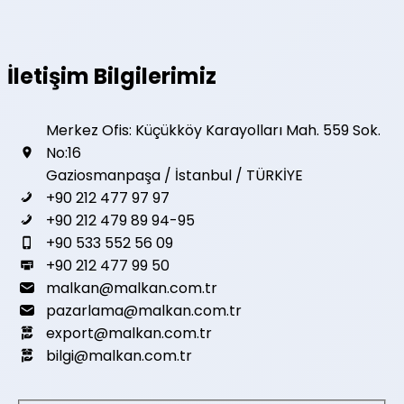
İletişim Bilgilerimiz
Merkez Ofis: Küçükköy Karayolları Mah. 559 Sok.
No:16
Gaziosmanpaşa / İstanbul / TÜRKİYE
+90 212 477 97 97
+90 212 479 89 94-95
+90 533 552 56 09
+90 212 477 99 50
malkan@malkan.com.tr
pazarlama@malkan.com.tr
export@malkan.com.tr
bilgi@malkan.com.tr