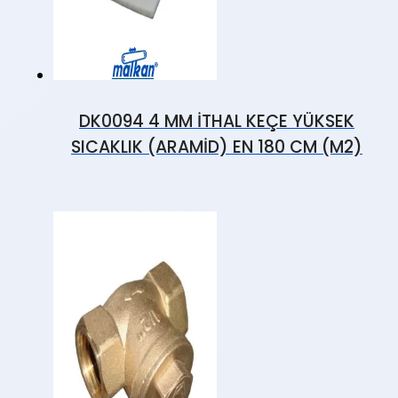
DK0094 4 MM İTHAL KEÇE YÜKSEK
SICAKLIK (ARAMİD) EN 180 CM (M2)