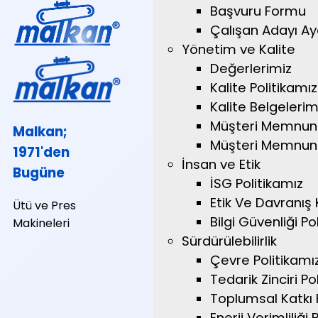
Başvuru Formu
Çalışan Adayı A
Yönetim ve Kalite
Değerlerimiz
Kalite Politikamız
Kalite Belgelerim
Müşteri Memnuni
Malkan;
Müşteri Memnuniy
1971'den
İnsan ve Etik
Bugüne
İSG Politikamız
Etik Ve Davranış 
Ütü ve Pres
Bilgi Güvenliği Pol
Makineleri
Sürdürülebilirlik
Çevre Politikamı
Tedarik Zinciri Pol
Toplumsal Katkı P
Enerji Verimliliği 