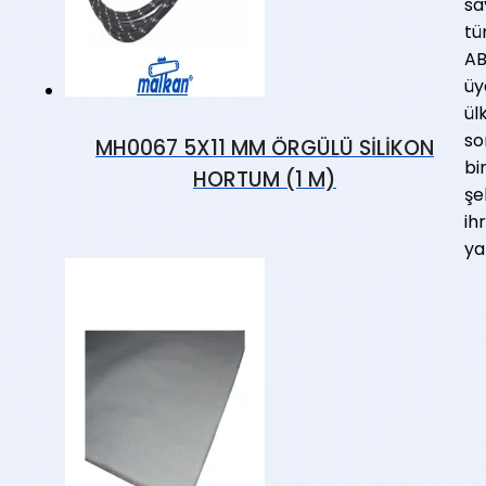
sa
t
A
üy
ül
so
MH0067 5X11 MM ÖRGÜLÜ SİLİKON
bi
HORTUM (1 M)
şe
ih
ya