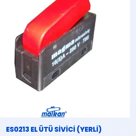
ES0213 EL ÜTÜ SİVİCİ (YERLİ)