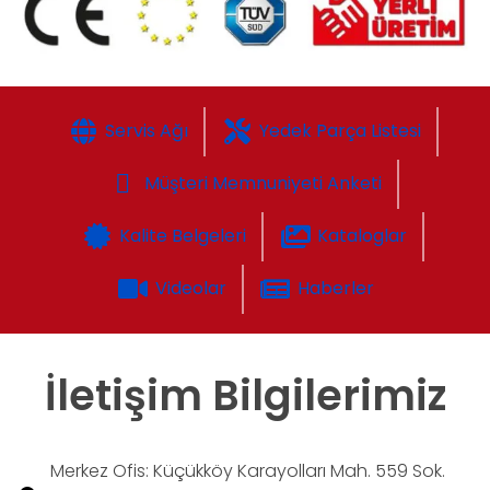
Servis Ağı
Yedek Parça Listesi
Müşteri Memnuniyeti Anketi
Kalite Belgeleri
Kataloglar
Videolar
Haberler
İletişim Bilgilerimiz
Merkez Ofis: Küçükköy Karayolları Mah. 559 Sok.