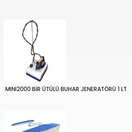
₺
23.558,18
₺
27.715,51
MINI2000 BİR ÜTÜLÜ BUHAR JENERATÖRÜ 1 LT
₺
16.266,37
₺
19.136,90