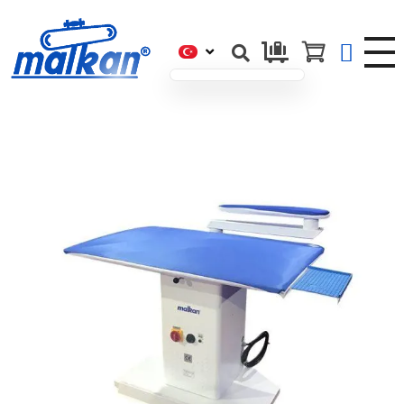
Malkan; 1971'den Bugüne
Ütü ve Pres Makineleri