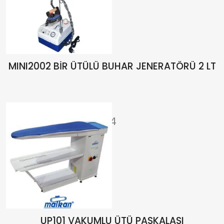
MINI2002 BİR ÜTÜLÜ BUHAR JENERATÖRÜ 2 LT
₺
17.668,64
₺
20.786,64
UP101 VAKUMLU ÜTÜ PASKALASI