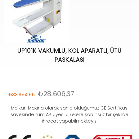
UP101K VAKUMLU, KOL APARATLI, ÜTÜ
PASKALASI
₺
28.606,37
₺
33.654,55
Malkan Makina olarak sahip olduğumuz CE Sertifikası
sayesinde tüm AB üyesi ülkelere sorunsuz bir şekilde
ihracat yapabilmekteyiz.