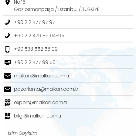
No:16
Gaziosmanpaşa / İstanbul / TÜRKİYE
+90 212 477 97 97
+90 212 479 89 94-95
+90 533 552 56 09
+90 212 477 99 50
malkan@malkan.com.tr
pazarlama@malkan.com.tr
export@malkan.com.tr
bilgi@malkan.com.tr