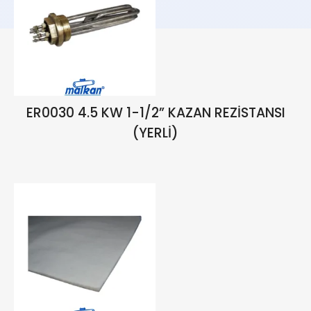
ER0030 4.5 KW 1-1/2” KAZAN REZİSTANSI
(YERLİ)
₺
1.234,00
₺
1.451,76