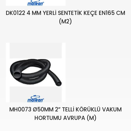
DK0122 4 MM YERLİ SENTETİK KEÇE EN165 CM
(M2)
₺
617,00
₺
725,88
MH0073 Ø50MM 2” TELLİ KÖRÜKLÜ VAKUM
HORTUMU AVRUPA (M)