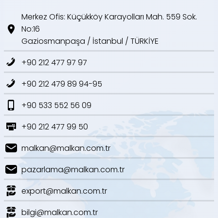
Merkez Ofis: Küçükköy Karayolları Mah. 559 Sok.
No:16
Gaziosmanpaşa / İstanbul / TÜRKİYE
+90 212 477 97 97
+90 212 479 89 94-95
+90 533 552 56 09
+90 212 477 99 50
malkan@malkan.com.tr
pazarlama@malkan.com.tr
export@malkan.com.tr
bilgi@malkan.com.tr