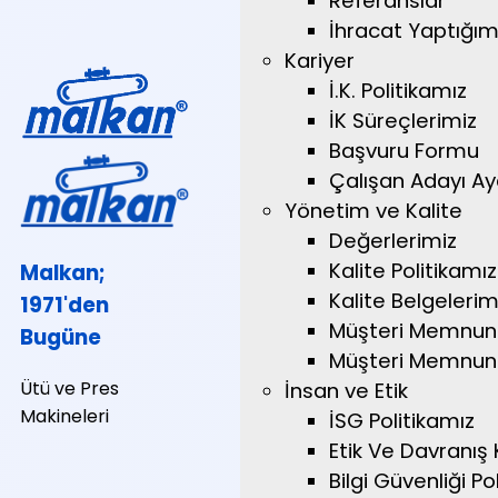
Referanslar
İhracat Yaptığımı
Kariyer
İ.K. Politikamız
İK Süreçlerimiz
Başvuru Formu
Çalışan Adayı A
Yönetim ve Kalite
Değerlerimiz
Kalite Politikamız
Malkan;
Kalite Belgelerim
1971'den
Müşteri Memnuni
Bugüne
Müşteri Memnuniy
Ütü ve Pres
İnsan ve Etik
Makineleri
İSG Politikamız
Etik Ve Davranış 
Bilgi Güvenliği Pol