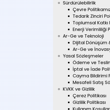
Sürdürülebilirlik
Çevre Politikamı
Tedarik Zinciri Pol
Toplumsal Katkı P
Enerji Verimliliği 
Ar-Ge ve Teknoloji
Dijital Dönüşüm 
Ar-Ge ve İnovasy
Yasal Sözleşmeler
Ödeme ve Tesli
İptal ve İade Poli
Cayma Bildirimi
Mesafeli Satış S
KVKK ve Gizlilik
Çerez Politikası
Gizlilik Politikası
Kullanım Koşullar