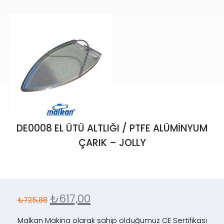
₺
1.121,82
₺
1.319,78
DE0008 EL ÜTÜ ALTLIĞI / PTFE ALÜMİNYUM
ÇARIK – JOLLY
₺
617,00
₺
725,88
Malkan Makina olarak sahip olduğumuz CE Sertifikası