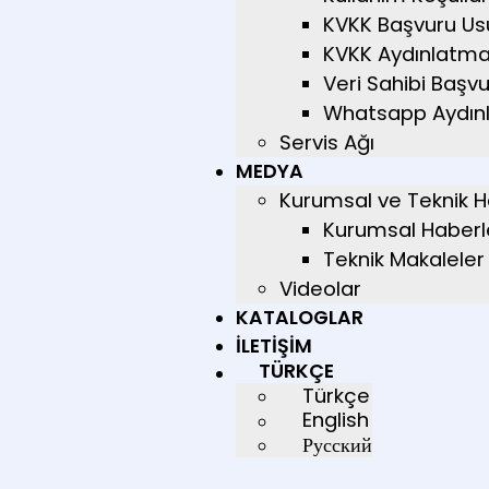
KVKK Başvuru Us
KVKK Aydınlatma
Veri Sahibi Başv
Whatsapp Aydın
Servis Ağı
MEDYA
Kurumsal ve Teknik H
Kurumsal Haberl
Teknik Makaleler
Videolar
KATALOGLAR
İLETIŞIM
TÜRKÇE
Türkçe
English
Русский