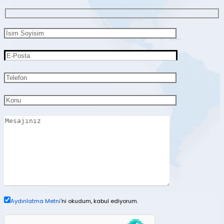
Aydınlatma Metni
'ni okudum, kabul ediyorum.