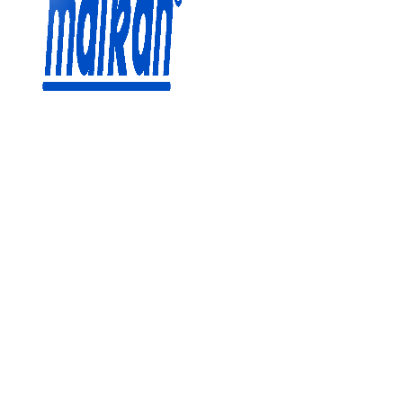
Malkan; 1971'den Bugüne
Ütü ve Pres Makineleri