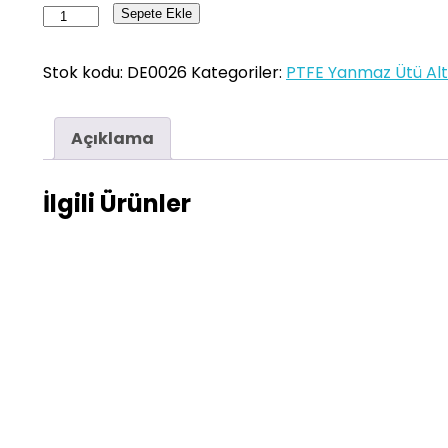
DE0026
Sepete Ekle
EL
ÜTÜ
Stok kodu:
DE0026
Kategoriler:
PTFE Yanmaz Ütü Altl
ALTLIĞI
/
Açıklama
PTFE
EV
TİPİ
İlgili Ürünler
adet