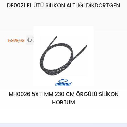
DE0021 EL ÜTÜ SİLİKON ALTLIĞI DİKDÖRTGEN
₺
279,59
₺
328,93
MH0026 5X11 MM 230 CM ÖRGÜLÜ SİLİKON
HORTUM