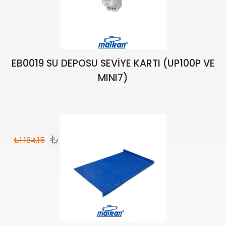
EB0019 SU DEPOSU SEVİYE KARTI (UP100P VE
MINI7)
₺
1.006,52
₺
1.184,15