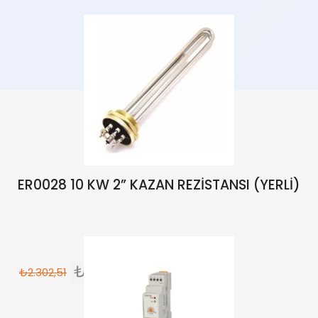
ER0028 10 KW 2” KAZAN REZİSTANSI (YERLİ)
₺
1.957,14
₺
2.302,51