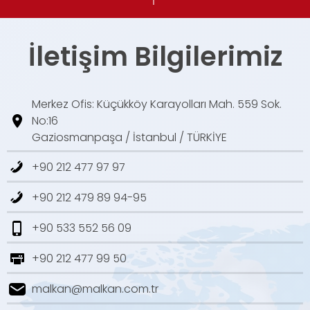
İletişim Bilgilerimiz
Merkez Ofis: Küçükköy Karayolları Mah. 559 Sok.
No:16
Gaziosmanpaşa / İstanbul / TÜRKİYE
+90 212 477 97 97
+90 212 479 89 94-95
+90 533 552 56 09
+90 212 477 99 50
malkan@malkan.com.tr