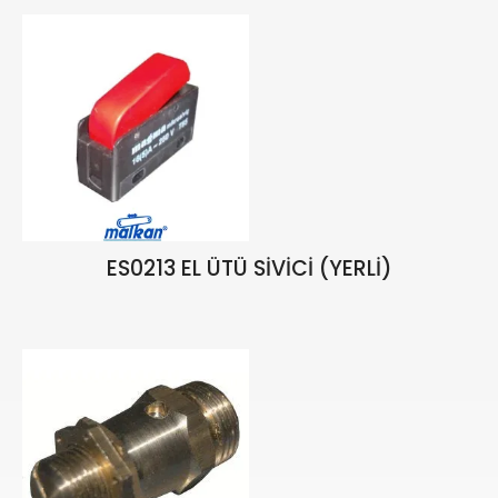
₺
3.926,36
₺
4.619,26
ES0213 EL ÜTÜ SİVİCİ (YERLİ)
₺
112,18
₺
131,98