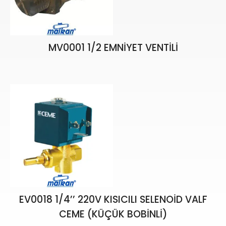
MV0001 1/2 EMNİYET VENTİLİ
₺
336,54
₺
395,94
EV0018 1/4’’ 220V KISICILI SELENOİD VALF
CEME (KÜÇÜK BOBİNLİ)