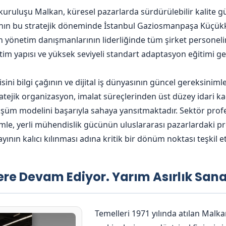
 kuruluşu Malkan, küresel pazarlarda sürdürülebilir kalite 
lının bu stratejik döneminde İstanbul Gaziosmanpaşa Küçük
 yönetim danışmanlarının liderliğinde tüm şirket personelin
im yapısı ve yüksek seviyeli standart adaptasyon eğitimi ger
ini bilgi çağının ve dijital iş dünyasının güncel gereksinim
atejik organizasyon, imalat süreçlerinden üst düzey idari
üm modelini başarıyla sahaya yansıtmaktadır. Sektör profe
mle, yerli mühendislik gücünün uluslararası pazarlardaki pre
yının kalıcı kılınması adına kritik bir dönüm noktası teşkil e
ere Devam Ediyor. Yarım Asırlık Sana
Temelleri 1971 yılında atılan Malka