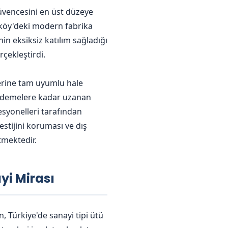
güvencesini en üst düzeye
köy'deki modern fabrika
in eksiksiz katılım sağladığı
çekleştirdi.
lerine tam uyumlu hale
 kademelere kadar uzanan
syonelleri tarafından
stijini koruması ve dış
tmektedir.
yi Mirası
n, Türkiye'de sanayi tipi ütü