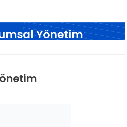
rumsal Yönetim
r...
Yönetim