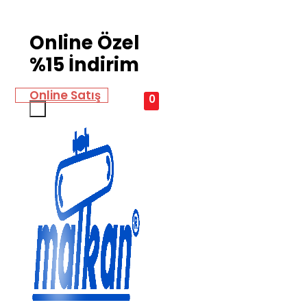
Online Özel
%15 İndirim
Online Satış
0