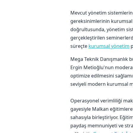
Mevcut yönetim sistemlerini
gereksinimlerinin kurumsal 
doğrultusunda, yönetim siste
gerçekleştirilen seminerler
süreçte
kurumsal yönetim
p
Mega Teknik Danışmanlık bü
Ergin Metioğlu'nun moderatö
optimize edilmesini sağlamı
seviyeli modern kurumsal mi
Operasyonel verimliliği mak
gayesiyle Malkan eğitimler
sahasıyla birleştiriyor. Eği
paydaş memnuniyeti ve strat