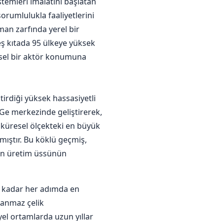
stemleri imalatını başlatan
orumlulukla faaliyetlerini
man zarfında yerel bir
eş kıtada 95 ülkeye yüksek
esel bir aktör konumuna
tirdiği yüksek hassasiyetli
Ge merkezinde geliştirerek,
 küresel ölçekteki en büyük
mıştır. Bu köklü geçmiş,
ern üretim üssünün
a kadar her adımda en
slanmaz çelik
el ortamlarda uzun yıllar