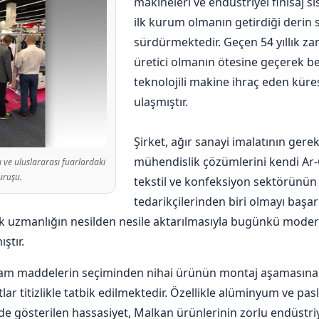
makineleri ve endüstriyel finisaj si
ilk kurum olmanın getirdiği derin s
sürdürmektedir. Geçen 54 yıllık za
üretici olmanın ötesine geçerek b
teknolojili makine ihraç eden kür
ulaşmıştır.
Şirket, ağır sanayi imalatının gerek
mühendislik çözümlerini kendi Ar-
 ve uluslararası fuarlardaki
uruşu.
tekstil ve konfeksiyon sektörünün
tedarikçilerinden biri olmayı başar
ik uzmanlığın nesilden nesile aktarılmasıyla bugünkü mod
ştır.
 ham maddelerin seçiminden nihai ürünün montaj aşamasın
lar titizlikle tatbik edilmektedir. Özellikle alüminyum ve pa
 gösterilen hassasiyet, Malkan ürünlerinin zorlu endüstriy