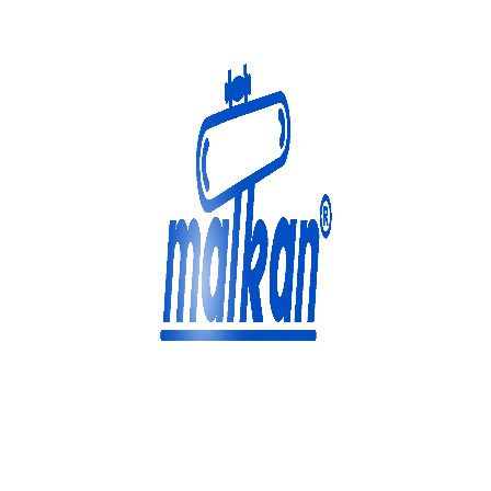
Malkan; 1971'den Bugüne
Ütü ve Pres Makineleri