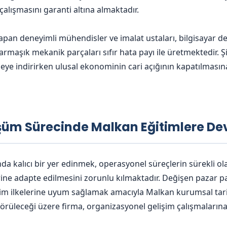
lışmasını garanti altına almaktadır.
pan deneyimli mühendisler ve imalat ustaları, bilgisayar d
armaşık mekanik parçaları sıfır hata payı ile üretmektedir. Şi
üzeye indirirken ulusal ekonominin cari açığının kapatılması
üşüm Sürecinde Malkan Eğitimlere D
nda kalıcı bir yer edinmek, operasyonel süreçlerin sürekli o
ne adapte edilmesini zorunlu kılmaktadır. Değişen pazar p
tim ilkelerine uyum sağlamak amacıyla Malkan kurumsal tari
örüleceği üzere firma, organizasyonel gelişim çalışmalarına 