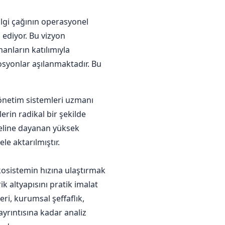
lgi çağının operasyonel
ediyor. Bu vizyon
anların katılımıyla
osyonlar aşılanmaktadır. Bu
önetim sistemleri uzmanı
rin radikal bir şekilde
deline dayanan yüksek
e aktarılmıştır.
kosistemin hızına ulaştırmak
altyapısını pratik imalat
ri, kurumsal şeffaflık,
yrıntısına kadar analiz