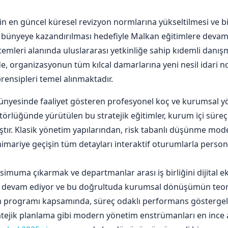
n en güncel küresel revizyon normlarına yükseltilmesi ve bi
bünyeye kazandırılması hedefiyle Malkan eğitimlere devam 
mleri alanında uluslararası yetkinliğe sahip kıdemli danışm
de, organizasyonun tüm kılcal damarlarına yeni nesil idari n
rensipleri temel alınmaktadır.
nyesinde faaliyet gösteren profesyonel koç ve kurumsal y
rlüğünde yürütülen bu stratejik eğitimler, kurum içi süreçle
ştır. Klasik yönetim yapılarından, risk tabanlı düşünme mo
mariye geçişin tüm detayları interaktif oturumlarla personel
simuma çıkarmak ve departmanlar arası iş birliğini dijital e
e devam ediyor ve bu doğrultuda kurumsal dönüşümün teorik 
tim programı kapsamında, süreç odaklı performans göstergele
ejik planlama gibi modern yönetim enstrümanları en ince a