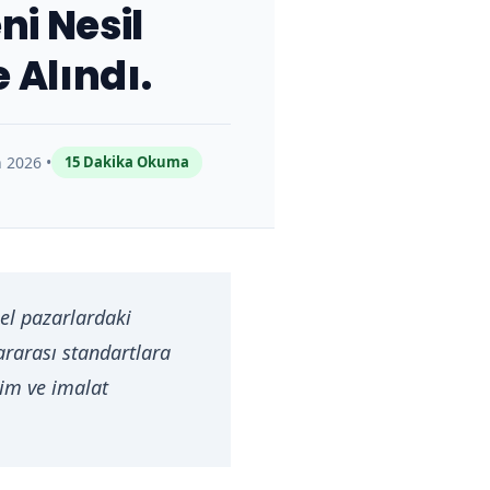
i Nesil
 Alındı.
 2026 •
15 Dakika Okuma
sel pazarlardaki
ararası standartlara
im ve imalat