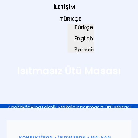
İLETIŞIM
TÜRKÇE
Türkçe
English
Русский
Isıtmasız Ütü Masası
Anasayfa
Blog
Teknik Makaleler
Isıtmasız Ütü Masası
Isıtmasız
Ütü
KONFEKSIYON • İNOVASYON • MALKAN