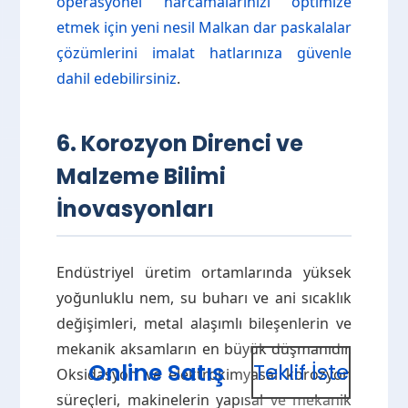
operasyonel harcamalarınızı optimize
etmek için yeni nesil Malkan dar paskalalar
çözümlerini imalat hatlarınıza güvenle
dahil edebilirsiniz
.
6. Korozyon Direnci ve
Malzeme Bilimi
İnovasyonları
Endüstriyel üretim ortamlarında yüksek
yoğunluklu nem, su buharı ve ani sıcaklık
değişimleri, metal alaşımlı bileşenlerin ve
mekanik aksamların en büyük düşmanıdır.
Online Satış
Teklif İste
Oksidasyon ve elektrokimyasal korozyon
süreçleri, makinelerin yapısal ve mekanik