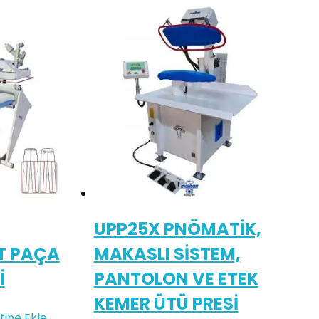
UPP25X PNÖMATİK,
T PAÇA
MAKASLI SİSTEM,
İ
PANTOLON VE ETEK
KEMER ÜTÜ PRESİ
tine Ekle