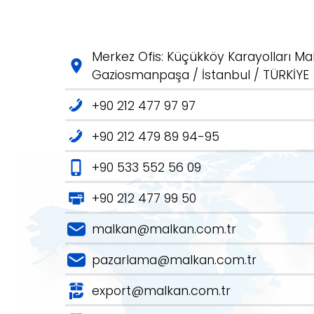
Merkez Ofis: Küçükköy Karayolları Mah
Gaziosmanpaşa / İstanbul / TÜRKİYE
+90 212 477 97 97
+90 212 479 89 94-95
+90 533 552 56 09
+90 212 477 99 50
malkan@malkan.com.tr
pazarlama@malkan.com.tr
export@malkan.com.tr