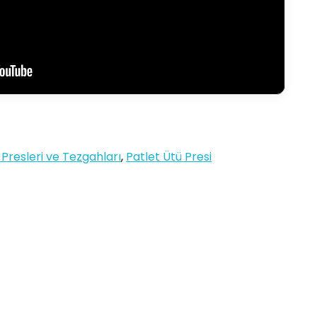
Presleri ve Tezgahları
,
Patlet Ütü Presi