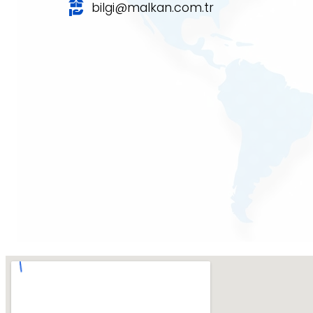
bilgi@malkan.com.tr