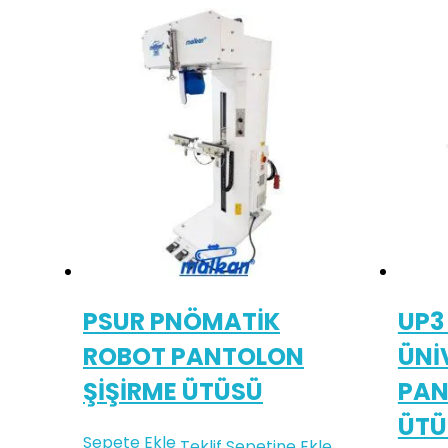
PSUR PNÖMATİK
UP3
ROBOT PANTOLON
ÜNİ
ŞİŞİRME ÜTÜSÜ
PAN
ÜTÜ
Sepete Ekle
Teklif Sepetine Ekle