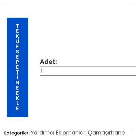
T
E
K
LI
F
S
E
P
E
DKT100DT
T
I
DEPOLU
N
HAVA
E
E
KOMPRESÖRÜ
K
100
L
E
LT
adet
Yardımcı Ekipmanlar
Çamaşırhane
Kategoriler:
,