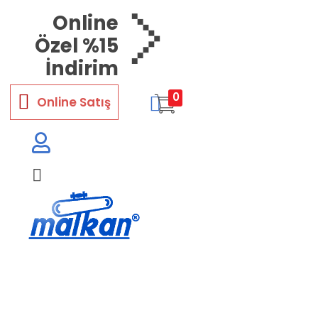
Online
Özel %15
İndirim
0
Online Satış
Malkan; 1971'den Bugüne
Ütü ve Pres Makineleri