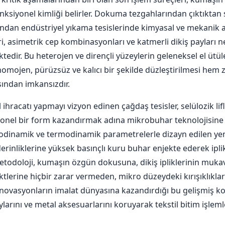
onksiyonel kimliği belirler. Dokuma tezgahlarından çıktıkta
ından endüstriyel yıkama tesislerinde kimyasal ve mekanik 
kleri, asimetrik cep kombinasyonları ve katmerli dikiş payları
edir. Bu heterojen ve dirençli yüzeylerin geleneksel el ütül
 homojen, pürüzsüz ve kalıcı bir şekilde düzleştirilmesi he
sından imkansızdır.
ihracatı yapmayı vizyon edinen çağdaş tesisler, selülozik lif
yonel bir form kazandırmak adına mikrobuhar teknolojisin
odinamik ve termodinamik parametrelerle dizayn edilen yen
derinliklerine yüksek basınçlı kuru buhar enjekte ederek iplik
metodoloji, kumaşın özgün dokusuna, dikiş ipliklerinin muk
ktlerine hiçbir zarar vermeden, mikro düzeydeki kırışıklıkla
k inovasyonların imalat dünyasına kazandırdığı bu gelişmiş k
larını ve metal aksesuarlarını koruyarak tekstil bitim işlem