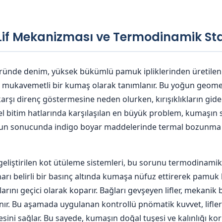
if Mekanizması ve Termodinamik Sta
türünde denim, yüksek bükümlü pamuk ipliklerinden üretilen v
 mukavemetli bir kumaş olarak tanımlanır. Bu yoğun geome
rşı direnç göstermesine neden olurken, kırışıklıkların gide
el bitim hatlarında karşılaşılan en büyük problem, kumaşın s
bunun sonucunda indigo boyar maddelerinde termal bozunm
geliştirilen kot ütüleme sistemleri, bu sorunu termodinamik
arı belirli bir basınç altında kumaşa nüfuz ettirerek pamuk l
rını geçici olarak koparır. Bağları gevşeyen lifler, mekanik b
r. Bu aşamada uygulanan kontrollü pnömatik kuvvet, lifler
mesini sağlar. Bu sayede, kumaşın doğal tuşesi ve kalınlığı