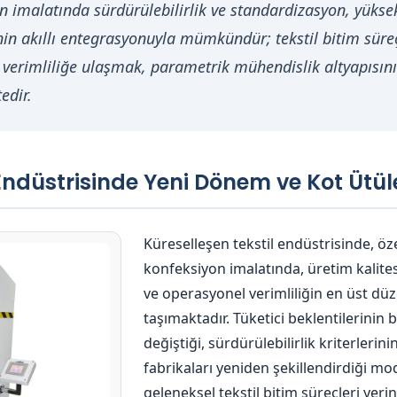
n imalatında sürdürülebilirlik ve standardizasyon, yüksek
 akıllı entegrasyonuyla mümkündür; tekstil bitim süreçl
erimliliğe ulaşmak, parametrik mühendislik altyapısın
edir.
l Endüstrisinde Yeni Dönem ve Kot Ütü
Küreselleşen tekstil endüstrisinde, öze
konfeksiyon imalatında, üretim kalite
ve operasyonel verimliliğin en üst dü
taşımaktadır. Tüketici beklentilerinin
değiştiği, sürdürülebilirlik kriterlerini
fabrikaları yeniden şekillendirdiği m
geleneksel tekstil bitim süreçleri yerin