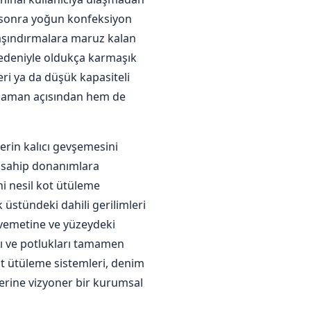
n sonra yoğun konfeksiyon
aşındırmalara maruz kalan
 nedeniyle oldukça karmaşık
eri ya da düşük kapasiteli
m zaman açısından hem de
lerin kalıcı gevşemesini
e sahip donanımlara
i nesil kot ütüleme
 üstündeki dahili gerilimleri
avemetine ve yüzeydeki
rı ve potlukları tamamen
ot ütüleme sistemleri, denim
lerine vizyoner bir kurumsal