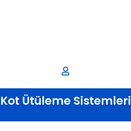
Malkan; 1971'den Bugüne
Ütü ve Pres Makineleri
Kot Ütüleme Sistemleri
Anasayfa
Blog
Teknik Makaleler
Kot Ütüleme Sistemleri