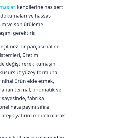
maşlar
, kendilerine has sert
kı dokumaları ve hassas
itim ve son ütüleme
şımı gerektirir.
eçilmez bir parçası haline
istemleri, üretim
ilde değiştirerek kumaşın
 kusursuz yüzey formuna
r nihai ürün elde etmek,
ulanan termal, pnömatik ve
r sayesinde, fabrika
el hata payını sıfıra
tratejik yatırım modeli olarak
nihai kullanıcıya ulaşmadan