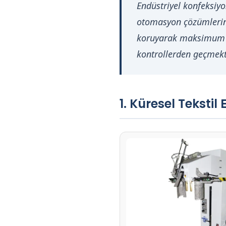
Endüstriyel konfeksiyo
m
otomasyon çözümlerinin
koruyarak maksimum v
e
kontrollerden geçmekt
S
i
1. Küresel Teksti
s
t
e
m