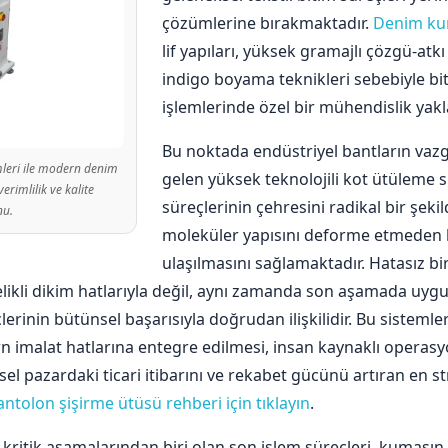
çözümlerine bırakmaktadır.
Denim ku
lif yapıları, yüksek gramajlı çözgü-at
indigo boyama teknikleri sebebiyle b
işlemlerinde özel bir mühendislik yakla
Bu noktada endüstriyel bantların vazg
emleri ile modern denim
gelen yüksek teknolojili kot ütüleme s
rimlilik ve kalite
süreçlerinin çehresini radikal bir şek
nu.
moleküler yapısını deforme etmeden
ulaşılmasını sağlamaktadır. Hatasız bi
elikli dikim hatlarıyla değil, aynı zamanda son aşamada uyg
erinin bütünsel başarısıyla doğrudan ilişkilidir. Bu sistemle
imalat hatlarına entegre edilmesi, insan kaynaklı operasyon
sel pazardaki ticari itibarını ve rekabet gücünü artıran en s
ntolon şişirme ütüsü rehberi için tıklayın
.
itik aşamalarından biri olan son işlem süreçleri, kumaşın 