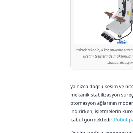
l
e
r
Yüksek teknolojili kot ütüleme sist
i
üretim tesislerinde maksimum ve
standardizasyo
yalnızca doğru kesim ve nit
mekanik stabilizasyon süreçl
otomasyon ağlarının modern 
indirirken, işletmelerin küre
kabul görmektedir.
Robot pa
Denim konfeksiyonunun en kr