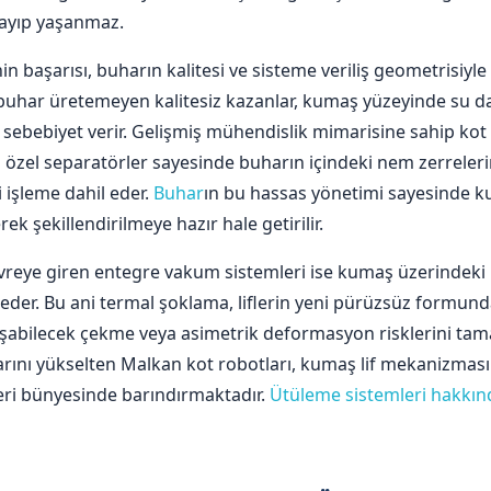
kayıp yaşanmaz.
in başarısı, buharın kalitesi ve sisteme veriliş geometrisiy
buhar üretemeyen kalitesiz kazanlar, kumaş yüzeyinde su d
 sebebiyet verir. Gelişmiş mühendislik mimarisine sahip kot
 özel separatörler sayesinde buharın içindeki nem zerrelerin
i işleme dahil eder.
Buhar
ın bu hassas yönetimi sayesinde ku
k şekillendirilmeye hazır hale getirilir.
eye giren entegre vakum sistemleri ise kumaş üzerindeki ıs
 eder. Bu ani termal şoklama, liflerin yeni pürüzsüz formund
şabilecek çekme veya asimetrik deformasyon risklerini tam
arını yükselten Malkan kot robotları, kumaş lif mekanizma
eri bünyesinde barındırmaktadır.
Ütüleme sistemleri hakkınd