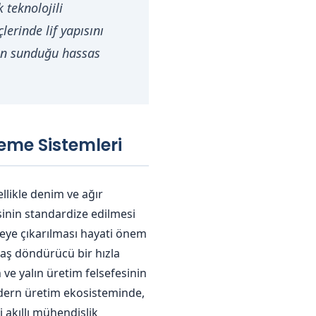
 teknolojili
erinde lif yapısını
ın sunduğu hassas
leme Sistemleri
llikle denim ve ağır
sinin standardize edilmesi
zeye çıkarılması hayati önem
 baş döndürücü bir hızla
n ve yalın üretim felsefesinin
odern üretim ekosisteminde,
i akıllı mühendislik