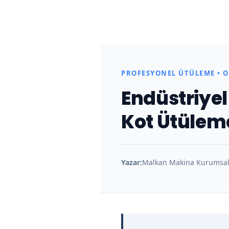
K
o
PROFESYONEL ÜTÜLEME • 
t
Endüstriyel
Ü
Kot Ütüleme
t
ü
Yazar:
Malkan Makina Kurumsal 
l
e