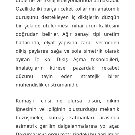
ütüleme ve fiksaj istasyonlarında atmaktadır.
Özellikle iki parçalı ceket kollarının anatomik
l
duruşunu destekleyen iç dikişlerin düzgün
bir şekilde ütülenmesi, nihai ürün kalitesini
o
doğrudan belirler. Ağır sanayi tipi üretim
hatlarında, elyaf yapısına zarar vermeden
j
dikiş paylarını sağa ve sola simetrik olarak
ayıran İç Kol Dikiş Açma teknolojileri,
i
imalatçıların küresel pazardaki rekabet
gücünü tayin eden stratejik birer
l
mühendislik enstrümanıdır.
e
Kumaşın cinsi ne olursa olsun, dikim
iğnesinin ve ipliğinin oluşturduğu mekanik
r
büzüşmeler, kumaş katmanları arasında
asimetrik gerilim dalgalanmalarına yol açar.
i
Dokuma veya örgü matrisindeki bu gerilimler