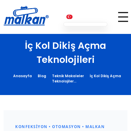
Malkan; 1971'den Bugüne
Ütü ve Pres Makineleri
İç Kol Dikiş Açma
Teknolojileri
Anasayfa
Blog
Teknik Makaleler
İç Kol Dikiş Açma
Teknolojiler...
İ
ç
KONFEKSIYON • OTOMASYON • MALKAN