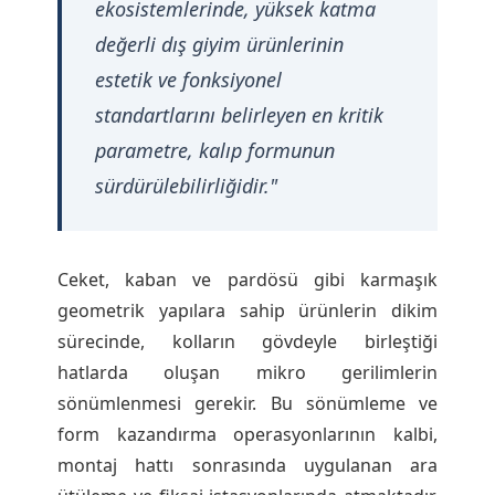
A
ekosistemlerinde, yüksek katma
değerli dış giyim ürünlerinin
ç
estetik ve fonksiyonel
m
standartlarını belirleyen en kritik
parametre, kalıp formunun
a
sürdürülebilirliğidir."
T
Ceket, kaban ve pardösü gibi karmaşık
e
geometrik yapılara sahip ürünlerin dikim
sürecinde, kolların gövdeyle birleştiği
k
hatlarda oluşan mikro gerilimlerin
sönümlenmesi gerekir. Bu sönümleme ve
n
form kazandırma operasyonlarının kalbi,
montaj hattı sonrasında uygulanan ara
o