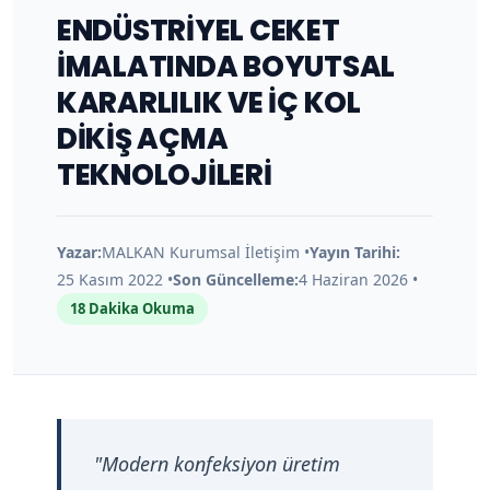
K
ENDÜSTRİYEL CEKET
İMALATINDA BOYUTSAL
o
KARARLILIK VE İÇ KOL
l
DİKİŞ AÇMA
TEKNOLOJİLERİ
D
i
Yazar:
MALKAN Kurumsal İletişim •
Yayın Tarihi:
25 Kasım 2022 •
Son Güncelleme:
4 Haziran 2026 •
k
18 Dakika Okuma
i
ş
"Modern konfeksiyon üretim