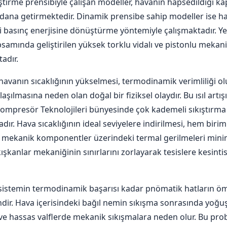
iştirme prensibiyle çalışan modeller, havanın hapsedildiği kap
ydana getirmektedir. Dinamik prensibe sahip modeller ise h
i basınç enerjisine dönüştürme yöntemiyle çalışmaktadır. Yen
amında geliştirilen yüksek torklu vidalı ve pistonlu mekanizm
tadır.
 havanın sıcaklığının yükselmesi, termodinamik verimliliği o
şılmasına neden olan doğal bir fiziksel olaydır. Bu ısıl artış
Kompresör Teknolojileri bünyesinde çok kademeli sıkıştırm
ır. Hava sıcaklığının ideal seviyelere indirilmesi, hem birim
e mekanik komponentler üzerindeki termal gerilmeleri mini
şkanlar mekaniğinin sınırlarını zorlayarak tesislere kesintisi
si, sistemin termodinamik başarısı kadar pnömatik hatların
endir. Hava içerisindeki bağıl nemin sıkışma sonrasında yoğu
ve hassas valflerde mekanik sıkışmalara neden olur. Bu pr