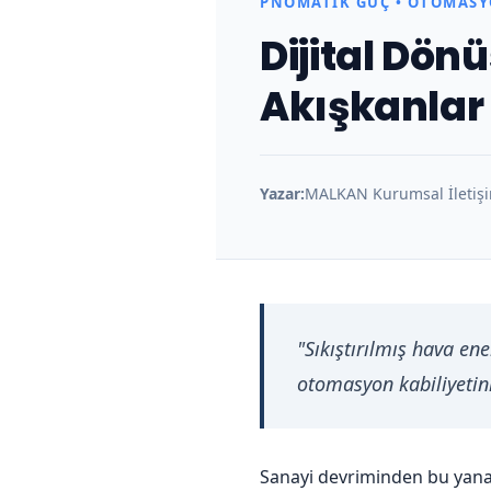
PNÖMATIK GÜÇ • OTOMASY
d
Dijital Dö
ü
Akışkanlar
s
Yazar:
MALKAN Kurumsal İletişi
t
r
i
"Sıkıştırılmış hava ene
y
otomasyon kabiliyetin
e
Sanayi devriminden bu yana 