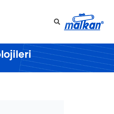
Malkan; 1971'den Bugüne
Ütü ve Pres Makineleri
ojileri
oj...