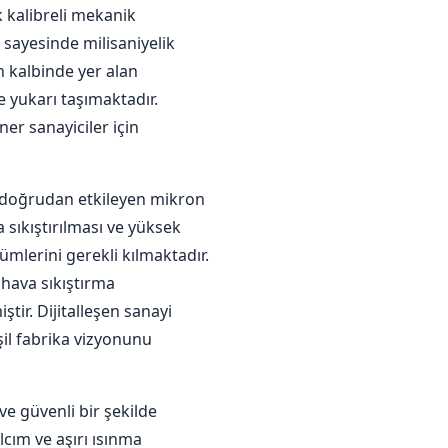
 kalibreli mekanik
 sayesinde milisaniyelik
n kalbinde yer alan
e yukarı taşımaktadır.
r sanayiciler için
ni doğrudan etkileyen mikron
sıkıştırılması ve yüksek
mlerini gerekli kılmaktadır.
 hava sıkıştırma
tir. Dijitalleşen sanayi
şil fabrika vizyonunu
e güvenli bir şekilde
lcım ve aşırı ısınma