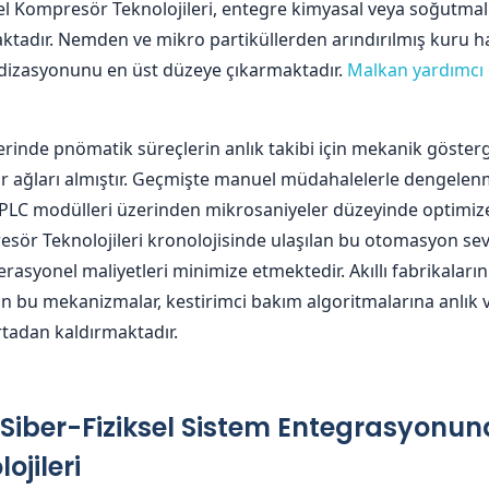
 Kompresör Teknolojileri, entegre kimyasal veya soğutmalı 
tadır. Nemden ve mikro partiküllerden arındırılmış kuru ha
rdizasyonunu en üst düzeye çıkarmaktadır.
Malkan yardımcı
erinde pnömatik süreçlerin anlık takibi için mekanik göstergel
sör ağları almıştır. Geçmişte manuel müdahalelerle dengelenm
LC modülleri üzerinden mikrosaniyeler düzeyinde optimize
sör Teknolojileri kronolojisinde ulaşılan bu otomasyon seviy
syonel maliyetleri minimize etmektedir. Akıllı fabrikaların 
an bu mekanizmalar, kestirimci bakım algoritmalarına anlık v
tadan kaldırmaktadır.
Siber-Fiziksel Sistem Entegrasyonun
jileri