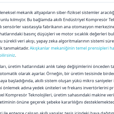
eneksel mekanik altyapıların siber-fiziksel sistemler aracılığı
unlu kılmıştır. Bu bağlamda akıllı Endüstriyel Kompresör Tek
ıllı sensörler vasıtasıyla fabrikanın ana otomasyon merkezin
hatlarındaki basınç düşüşleri ve motor sıcaklık değerleri bu
u sürekli veri akışı, yapay zeka algoritmalarının sistemi süre
k tanımaktadır.
Akışkanlar mekaniğinin temel prensipleri h
ilirsiniz
.
arı, üretim hatlarındaki anlık talep değişimlerini önceden 
otomatik olarak ayarlar. Örneğin, bir üretim tesisinde birde
ya başladığında, akıllı sistem oluşan yükü mikro saniyeler i
i önlemek adına yedek üniteleri ve frekans invertörlerini pr
el Kompresör Teknolojileri, üretim sahasındaki makine ver
üketiminin önüne geçerek şebeke kararlılığını desteklemekted
ile entegre çalışan akıllı vanalar, tesis içindeki hava dağıt