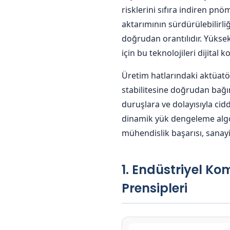
ö
risklerini sıfıra indiren pnö
aktarımının sürdürülebilirli
r
doğrudan orantılıdır. Yükse
için bu teknolojileri dijita
T
Üretim hatlarındaki aktüatörl
e
stabilitesine doğrudan bağı
duruşlara ve dolayısıyla cid
k
dinamik yük dengeleme algor
mühendislik başarısı, sanayi
n
1. Endüstriyel K
o
Prensipleri
l