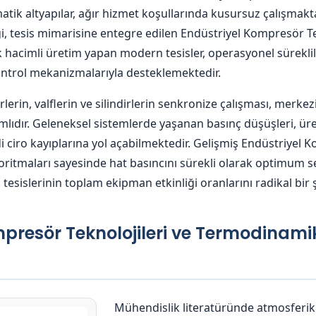
matik altyapılar, ağır hizmet koşullarında kusursuz çalışmakta
ği, tesis mimarisine entegre edilen Endüstriyel Kompresör Tek
k hacimli üretim yapan modern tesisler, operasyonel sürekli
l kontrol mekanizmalarıyla desteklemektedir.
erin, valflerin ve silindirlerin senkronize çalışması, merkez
mlıdır. Geleneksel sistemlerde yaşanan basınç düşüşleri, ür
di ciro kayıplarına yol açabilmektedir. Gelişmiş Endüstriyel 
itmaları sayesinde hat basıncını sürekli olarak optimum se
 tesislerinin toplam ekipman etkinliği oranlarını radikal bir 
ompresör Teknolojileri ve Termodinam
Mühendislik literatüründe atmosferik