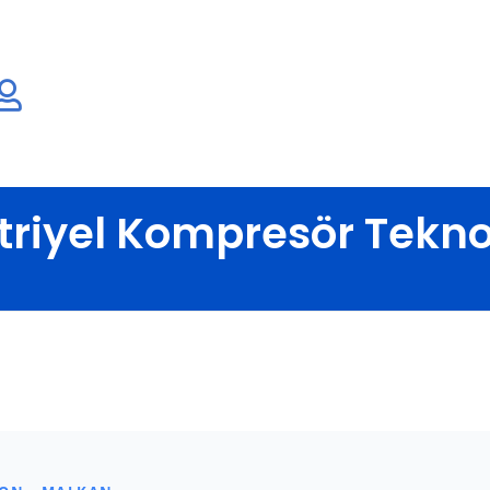
riyel Kompresör Teknol
sayfa
Blog
Teknik Makaleler
Endüstriyel Kompresör Teknol