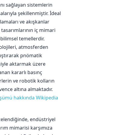
ını sağlayan sistemlerin
larıyla şekillenmiştir. İdeal
plamaları ve akışkanlar
 tasarımlarının iç mimari
ilimsel temellerdir.
lojileri, atmosferden
kıştırarak pnömatik
ğiyle aktarmak üzere
anan kararlı basınç
lerin ve robotik kolların
üvence altına almaktadır.
üşümü hakkında Wikipedia
elendiğinde, endüstriyel
sarım mimarisi karşımıza