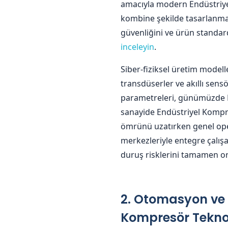
amacıyla modern Endüstriyel
kombine şekilde tasarlanmak
güvenliğini ve ürün standa
inceleyin
.
Siber-fiziksel üretim modell
transdüserler ve akıllı sen
parametreleri, günümüzde P
sanayide Endüstriyel Kompre
ömrünü uzatırken genel opera
merkezleriyle entegre çalış
duruş risklerini tamamen or
2. Otomasyon ve 
Kompresör Teknolo