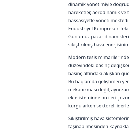
l
dinamik yönetimiyle doğruda
hareketler, aerodinamik ve t
K
hassasiyetle yönetilmektedi
Endüstriyel Kompresör Teknol
o
Günümüz pazar dinamiklerin
sıkıştırılmış hava enerjisini
m
Modern tesis mimarilerinde 
düzeyindeki basınç değişken
p
basınç altındaki akışkan gü
Bu bağlamda geliştirilen yen
r
mekanizması değil, aynı zama
e
ekosisteminde bu ileri çözüm
kurgularken sektörel liderle
s
Sıkıştırılmış hava sistemler
taşınabilmesinden kaynaklanm