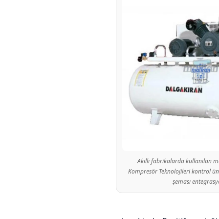
o
j
i
l
e
r
i
Akıllı fabrikalarda kullanılan 
Kompresör Teknolojileri kontrol ün
şeması entegrasy