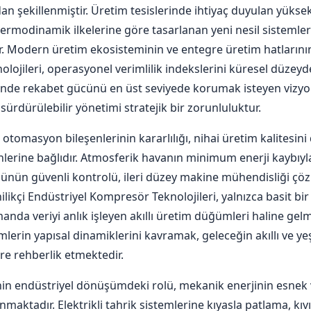
n şekillenmiştir. Üretim tesislerinde ihtiyaç duyulan yüksek
ermodinamik ilkelerine göre tasarlanan yeni nesil sistemler
r. Modern üretim ekosisteminin ve entegre üretim hatlarını
ojileri, operasyonel verimlilik indekslerini küresel düzeyd
de rekabet gücünü en üst seviyede korumak isteyen vizyone
n sürdürülebilir yönetimi stratejik bir zorunluluktur.
otomasyon bileşenlerinin kararlılığı, nihai üretim kalitesi
lerine bağlıdır. Atmosferik havanın minimum enerji kaybıyla 
cünün güvenli kontrolü, ileri düzey makine mühendisliği çözü
ilikçi Endüstriyel Kompresör Teknolojileri, yalnızca basit bir
nda veriyi anlık işleyen akıllı üretim düğümleri haline gelmiş
lerin yapısal dinamiklerini kavramak, geleceğin akıllı ve ye
re rehberlik etmektedir.
inin endüstriyel dönüşümdeki rolü, mekanik enerjinin esnek v
aktadır. Elektrikli tahrik sistemlerine kıyasla patlama, kıvı