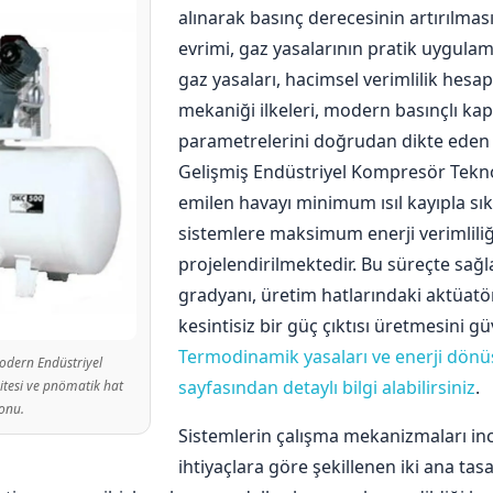
alınarak basınç derecesinin artırılmas
evrimi, gaz yasalarının pratik uygulama
gaz yasaları, hacimsel verimlilik hesa
mekaniği ilkeleri, modern basınçlı kap
parametrelerini doğrudan dikte eden b
Gelişmiş Endüstriyel Kompresör Tekno
emilen havayı minimum ısıl kayıpla sı
sistemlere maksimum enerji verimlili
projelendirilmektedir. Bu süreçte sağl
gradyanı, üretim hatlarındaki aktüatör
kesintisiz bir güç çıktısı üretmesini g
Termodinamik yasaları ve enerji dön
modern Endüstriyel
sayfasından detaylı bilgi alabilirsiniz
.
itesi ve pnömatik hat
onu.
Sistemlerin çalışma mekanizmaları inc
ihtiyaçlara göre şekillenen iki ana ta