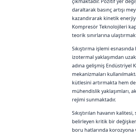
çıkmaktadır. Pozitif yer değ
daraltarak basınç artışı me
kazandırarak kinetik enerjiy
Kompresör Teknolojileri kaps
teorik sınırlarına ulaştırmak
Sıkıştırma işlemi esnasında
izotermal yaklaşımdan uzakla
adına gelişmiş Endüstriyel 
mekanizmaları kullanılmaktad
kütlesini artırmakta hem d
mühendislik yaklaşımları, akı
rejimi sunmaktadır.
Sıkıştırılan havanın kalite
belirleyen kritik bir değişk
boru hatlarında korozyona 