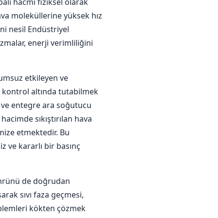
alı hacmi fiziksel olarak
ava moleküllerine yüksek hız
i nesil Endüstriyel
alar, enerji verimliliğini
lumsuz etkileyen ve
ı kontrol altında tutabilmek
a ve entegre ara soğutucu
 hacimde sıkıştırılan hava
mize etmektedir. Bu
z ve kararlı bir basınç
 ömrünü de doğrudan
şarak sıvı faza geçmesi,
oblemleri kökten çözmek