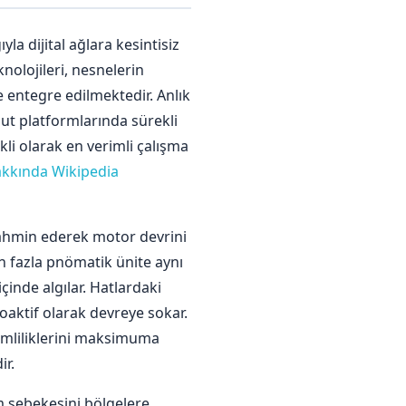
yla dijital ağlara kesintisiz
nolojileri, nesnelerin
e entegre edilmektedir. Anlık
lut platformlarında sürekli
kli olarak en verimli çalışma
akkında Wikipedia
tahmin ederek motor devrini
n fazla pnömatik ünite aynı
çinde algılar. Hatlardaki
oaktif olarak devreye sokar.
imliliklerini maksimuma
ir.
ım şebekesini bölgelere