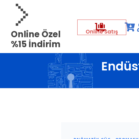
Online Satış
Online Özel
%15 İndirim
Endüst
Ana
E
n