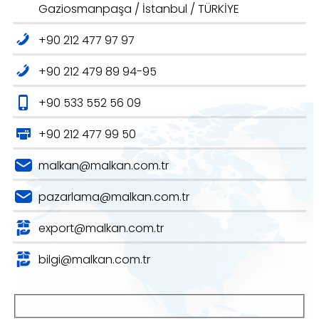
Gaziosmanpaşa / İstanbul / TÜRKİYE
+90 212 477 97 97
+90 212 479 89 94-95
+90 533 552 56 09
+90 212 477 99 50
malkan@malkan.com.tr
pazarlama@malkan.com.tr
export@malkan.com.tr
bilgi@malkan.com.tr