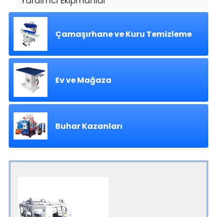
Yardımcı Ekipmanlar
Çamaşırhane ve Kuru Temizleme
Ev ve Mağaza
Buhar Kazanları