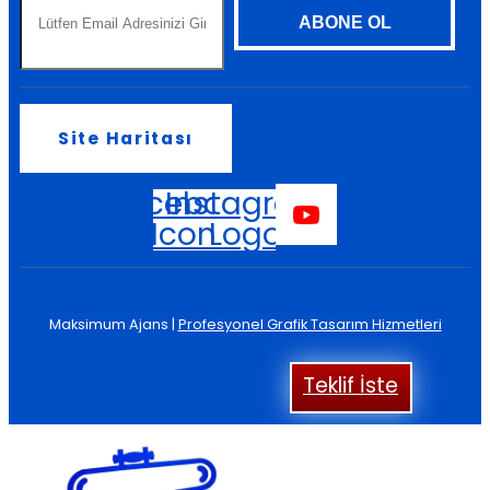
Site Haritası
Facebook
Instagram
Icon
Logo
Maksimum Ajans |
Profesyonel Grafik Tasarım Hizmetleri
Teklif İste