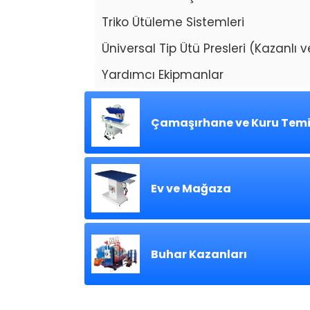
Triko Ütüleme Sistemleri
Üniversal Tip Ütü Presleri (Kazanlı 
Yardımcı Ekipmanlar
Çamaşırhane ve Kuru Tem
Ev ve Mağaza
Buhar Kazanları