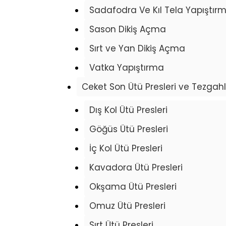
Sadafodra Ve Kıl Tela Yapıştır
Sason Dikiş Açma
Sırt ve Yan Dikiş Açma
Vatka Yapıştırma
Ceket Son Ütü Presleri ve Tezgahl
Dış Kol Ütü Presleri
Göğüs Ütü Presleri
İç Kol Ütü Presleri
Kavadora Ütü Presleri
Okşama Ütü Presleri
Omuz Ütü Presleri
Sırt Ütü Presleri