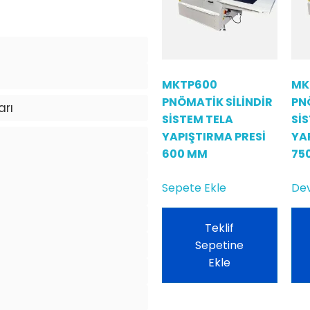
MKTP600
MK
PNÖMATİK SİLİNDİR
PN
arı
SİSTEM TELA
Sİ
YAPIŞTIRMA PRESİ
YA
600 MM
75
Sepete Ekle
Dev
Teklif
Sepetine
Ekle