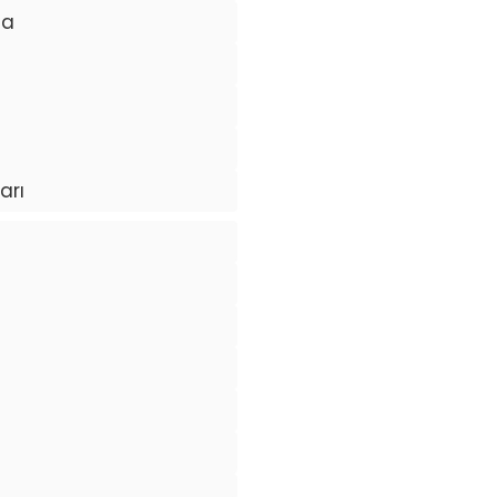
ma
arı