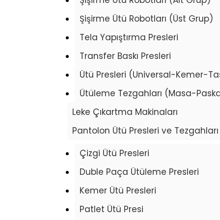
Şişirme Ütü Robotları (Alt Grup)
Şişirme Ütü Robotları (Üst Grup)
Tela Yapıştırma Presleri
Transfer Baskı Presleri
Ütü Presleri (Universal-Kemer-Taş
Ütüleme Tezgahları (Masa-Paska
Leke Çıkartma Makinaları
Pantolon Ütü Presleri ve Tezgahları
Çizgi Ütü Presleri
Duble Paça Ütüleme Presleri
Kemer Ütü Presleri
Patlet Ütü Presi