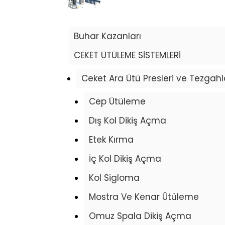
Konfeksiyon ve Hazır Giyim
Buhar Kazanları
CEKET ÜTÜLEME SİSTEMLERİ
Ceket Ara Ütü Presleri ve Tezgahl
Cep Ütüleme
Dış Kol Dikiş Açma
Etek Kırma
İç Kol Dikiş Açma
Kol Sigloma
Mostra Ve Kenar Ütüleme
Omuz Spala Dikiş Açma