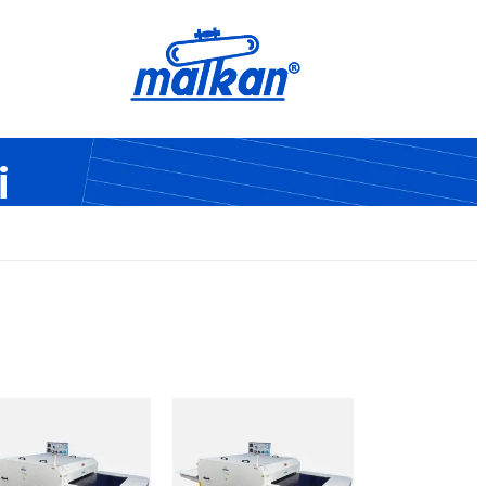
Malkan; 1971'den Bugüne
Ütü ve Pres Makineleri
i
Yapıştırma Presleri