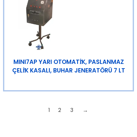
MINI7AP YARI OTOMATİ̇K, PASLANMAZ
ÇELİ̇K KASALI, BUHAR JENERATÖRÜ 7 LT
1
2
3
→