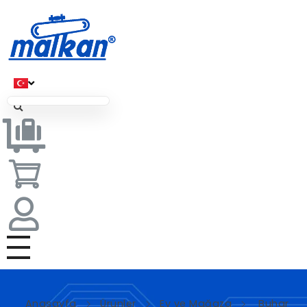
Malkan; 1971'den Bugüne
Ütü ve Pres Makineleri
Anasayfa
Ürünler
Ev ve Mağaza
Buhar