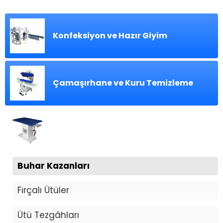
Konfeksiyon ve Hazır Giyim
Çamaşırhane ve Kuru Temizleme
Ev ve Mağaza
Buhar Kazanları
Fırçalı Ütüler
Ütü Tezgâhları