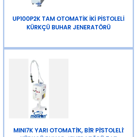
UP100P2K TAM OTOMATİK İKİ PİSTOLELİ
KÜRKÇÜ BUHAR JENERATÖRÜ
MINI7K YARI OTOMATİ̇K, Bİ̇R Pİ̇STOLELİ̇