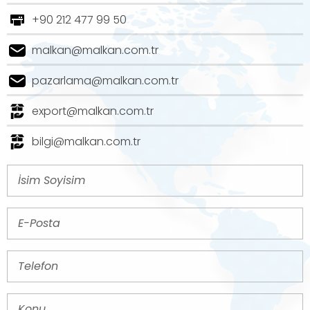
+90 212 477 99 50
malkan@malkan.com.tr
pazarlama@malkan.com.tr
export@malkan.com.tr
bilgi@malkan.com.tr