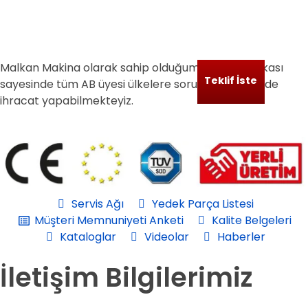
Malkan Makina olarak sahip olduğumuz CE Sertifikası
Teklif İste
sayesinde tüm AB üyesi ülkelere sorunsuz bir şekilde
ihracat yapabilmekteyiz.
Servis Ağı
Yedek Parça Listesi
Müşteri Memnuniyeti Anketi
Kalite Belgeleri
Kataloglar
Videolar
Haberler
İletişim Bilgilerimiz