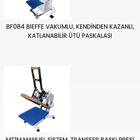
BF084 BIEFFE VAKUMLU, KENDİNDEN KAZANLI,
KATLANABİLİR ÜTÜ PASKALASI
MT1M MANUEL SİSTEM, TRANSFER BASKI PRESİ