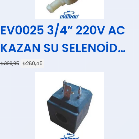
EV0025 3/4” 220V AC
KAZAN SU SELENOİD
VALFİ
₺
329,95
₺
280,45