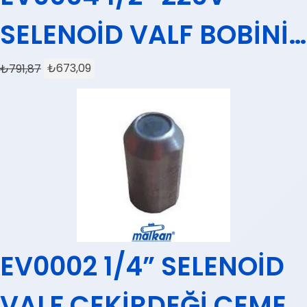
SELENOİD VALF BOBİNİ
CEME (BÜYÜK)
₺
791,87
₺
673,09
EV0002 1/4” SELENOİD
VALF ÇEKİRDEĞİ CEME