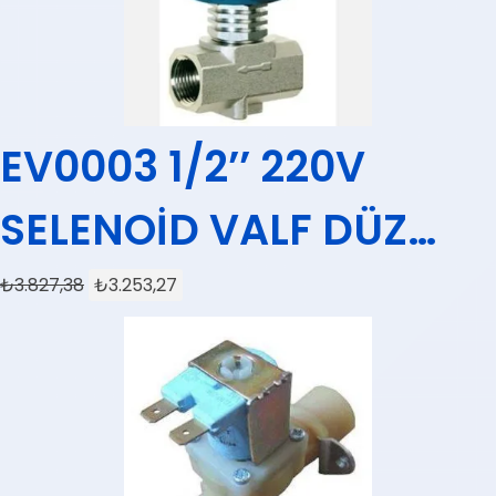
EV0003 1/2’’ 220V
SELENOİD VALF DÜZ
CEME
₺
3.827,38
₺
3.253,27