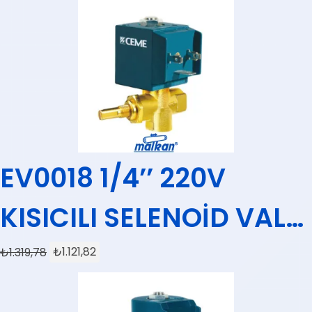
EV0018 1/4’’ 220V
KISICILI SELENOİD VALF
CEME (KÜÇÜK BOBİNLİ)
₺
1.319,78
₺
1.121,82