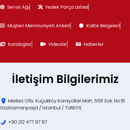
Servis Ağı
Yedek Parça Listesi
Müşteri Memnuniyeti Anketi
Kalite Belgeleri
Kataloglar
Videolar
Haberler
İletişim Bilgilerimiz
Merkez Ofis: Küçükköy Karayolları Mah. 559 Sok. No:16
Gaziosmanpaşa / İstanbul / TÜRKİYE
+90 212 477 97 97