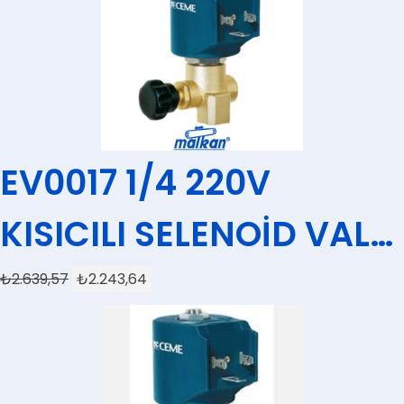
EV0017 1/4 220V
KISICILI SELENOİD VALF
CEME (BÜYÜK BOBİNLİ)
₺
2.639,57
₺
2.243,64