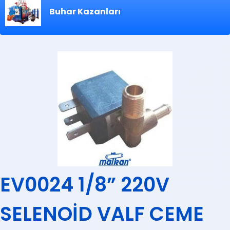
Buhar Kazanları
EV0024 1/8” 220V
SELENOİD VALF CEME