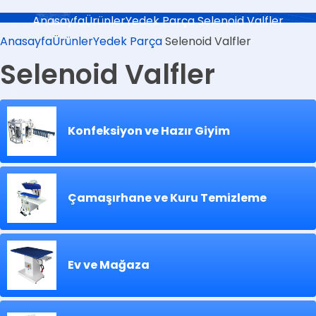
Anasayfa
Ürünler
Yedek Parça
Selenoid Valfler
Anasayfa
Ürünler
Yedek Parça
Selenoid Valfler
Selenoid Valfler
Konfeksiyon ve Hazır Giyim
Çamaşırhane ve Kuru Temizleme
Ev ve Mağaza