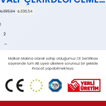
(KÜÇÜK)
₺
395,94
₺
336,54
1
2
→
Malkan Makina olarak sahip olduğumuz CE Sertifikası
sayesinde tüm AB üyesi ülkelere sorunsuz bir şekilde
ihracat yapabilmekteyiz.