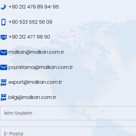
+90 212 479 89 94-95
+90 533 552 56 09
+90 212 477 99 50
malkan@malkan.com.tr
pazarlama@malkan.com.tr
export@malkan.com.tr
bilgi@malkan.com.tr