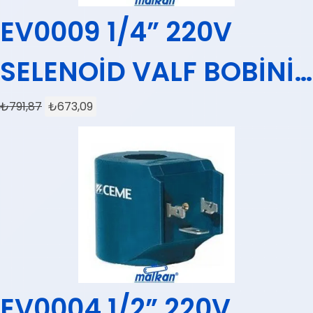
EV0009 1/4” 220V
SELENOİD VALF BOBİNİ
CEME (KÜÇÜK)
₺
791,87
₺
673,09
EV0004 1/2” 220V