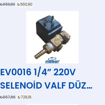
₺
659,89
₺
560,90
EV0016 1/4” 220V
SELENOİD VALF DÜZ
CEME
₺
857,86
₺
729,18