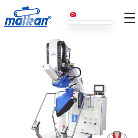
Malkan; 1971'den Bugüne
Ütü ve Pres Makineleri