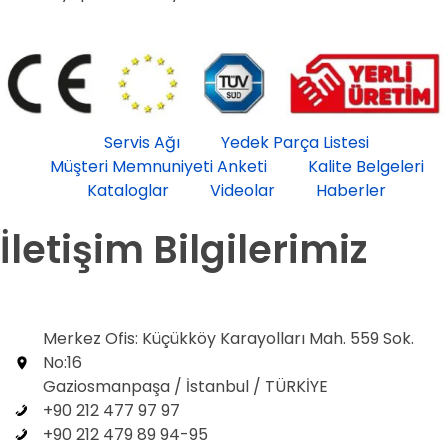
Servis Ağı
Yedek Parça Listesi
Müşteri Memnuniyeti Anketi
Kalite Belgeleri
Kataloglar
Videolar
Haberler
İletişim Bilgilerimiz
Merkez Ofis: Küçükköy Karayolları Mah. 559 Sok.
No:16
Gaziosmanpaşa / İstanbul / TÜRKİYE
+90 212 477 97 97
+90 212 479 89 94-95