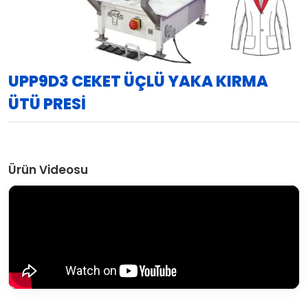
UPP9D3 CEKET ÜÇLÜ YAKA KIRMA
ÜTÜ PRESİ
Ürün Videosu