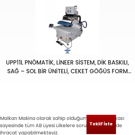
UPP11L PNÖMATİK, LİNEER SİSTEM, DİK BASKILI,
SAĞ – SOL BİR ÜNİTELİ, CEKET GÖĞÜS FORM
ÜTÜ PRESİ
Malkan Makina olarak sahip olduğumuz CE Sertifikası
Teklif İste
sayesinde tüm AB üyesi ülkelere sorunsuz bir şekilde
ihracat yapabilmekteyiz.