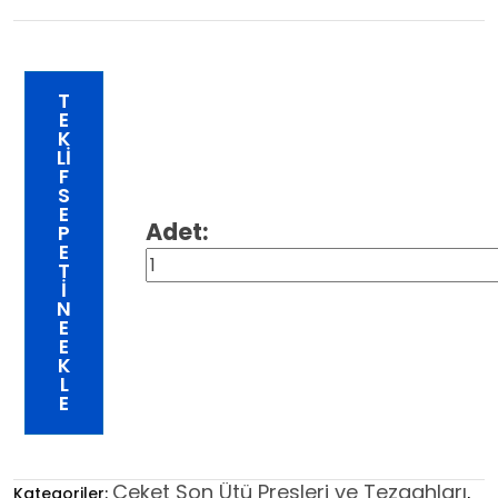
T
E
K
LI
F
S
E
P
E
T
I
N
E
E
K
L
E
Ceket Son Ütü Presleri ve Tezgahları
Kategoriler:
,