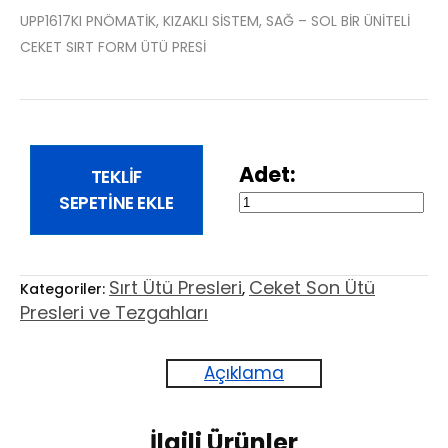
UPP1617KI PNÖMATİK, KIZAKLI SİSTEM, SAĞ – SOL BİR ÜNİTELİ
CEKET SIRT FORM ÜTÜ PRESİ
TEKLIF
UPP1617KI
SEPETINE EKLE
PNÖMATİK,
KIZAKLI
SİSTEM,
Sırt Ütü Presleri
Ceket Son Ütü
Kategoriler:
,
SAĞ
Presleri ve Tezgahları
-
SOL
Açıklama
BİR
ÜNİTELİ
CEKET
İlgili Ürünler