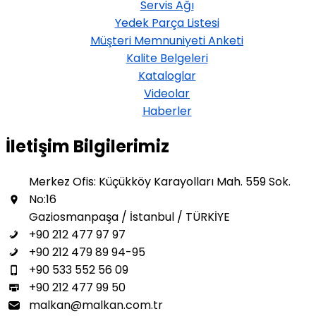
Servis Ağı
Yedek Parça Listesi
Müşteri Memnuniyeti Anketi
Kalite Belgeleri
Kataloglar
Videolar
Haberler
İletişim Bilgilerimiz
Merkez Ofis: Küçükköy Karayolları Mah. 559 Sok.
No:16
Gaziosmanpaşa / İstanbul / TÜRKİYE
+90 212 477 97 97
+90 212 479 89 94-95
+90 533 552 56 09
+90 212 477 99 50
malkan@malkan.com.tr