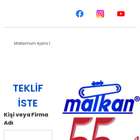
Site Haritası
Maksimum Ajans |
Profesyonel Grafik Tasarım Hizmetleri
TEKLIF
İSTE
Kişi veya Firma
Adı