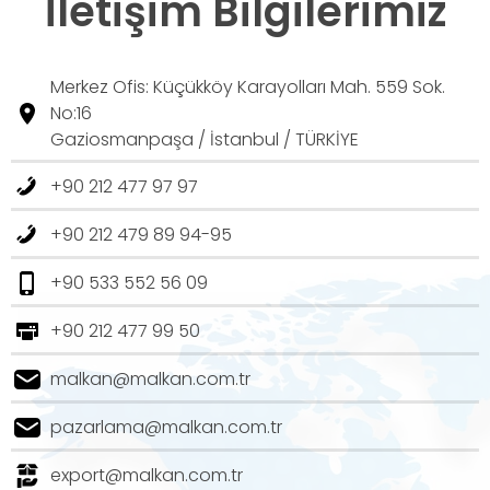
İletişim Bilgilerimiz
Merkez Ofis: Küçükköy Karayolları Mah. 559 Sok.
No:16
Gaziosmanpaşa / İstanbul / TÜRKİYE
+90 212 477 97 97
+90 212 479 89 94-95
+90 533 552 56 09
+90 212 477 99 50
malkan@malkan.com.tr
pazarlama@malkan.com.tr
export@malkan.com.tr