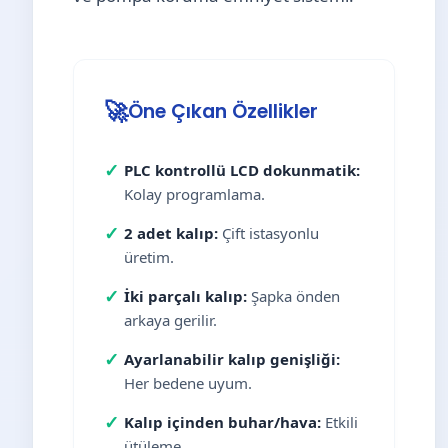
🚀
Öne Çıkan Özellikler
✓
PLC kontrollü LCD dokunmatik:
Kolay programlama.
✓
2 adet kalıp:
Çift istasyonlu
üretim.
✓
İki parçalı kalıp:
Şapka önden
arkaya gerilir.
✓
Ayarlanabilir kalıp genişliği:
Her bedene uyum.
✓
Kalıp içinden buhar/hava:
Etkili
ütüleme.