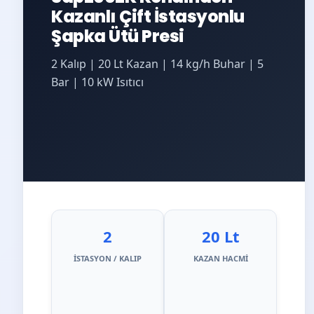
Kazanlı Çift İstasyonlu
Şapka Ütü Presi
2 Kalıp | 20 Lt Kazan | 14 kg/h Buhar | 5
Bar | 10 kW Isıtıcı
2
20 Lt
İSTASYON / KALIP
KAZAN HACMI