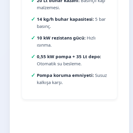
✓
20 Lt buhar kazanı:
Basınçlı kap
malzemesi.
✓
14 kg/h buhar kapasitesi:
5 bar
basınç.
✓
10 kW rezistans gücü:
Hızlı
ısınma.
✓
0,55 kW pompa + 35 Lt depo:
Otomatik su besleme.
✓
Pompa koruma emniyeti:
Susuz
kalkışa karşı.