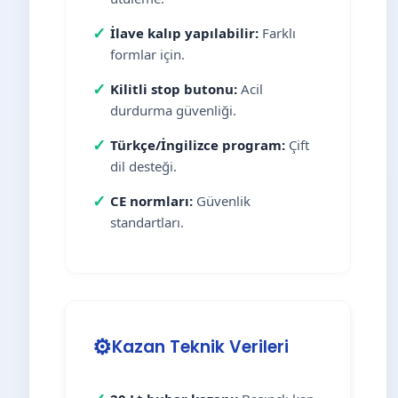
✓
İlave kalıp yapılabilir:
Farklı
formlar için.
✓
Kilitli stop butonu:
Acil
durdurma güvenliği.
✓
Türkçe/İngilizce program:
Çift
dil desteği.
✓
CE normları:
Güvenlik
standartları.
⚙️
Kazan Teknik Verileri