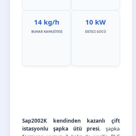
14 kg/h
10 kW
BUHAR KAPASITESI
ISITICI GÜCÜ
Sap2002K kendinden kazanlı çift
istasyonlu şapka ütü presi
, şapka