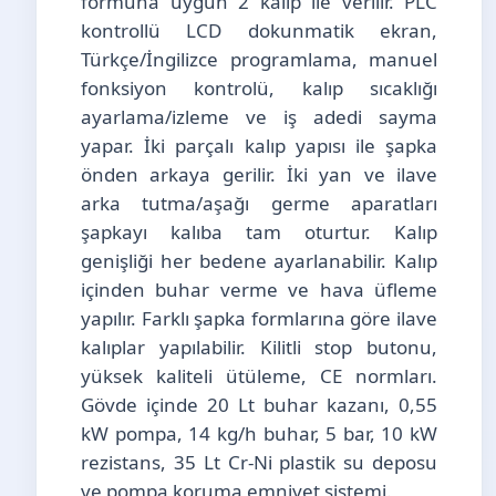
formuna uygun 2 kalıp ile verilir. PLC
kontrollü LCD dokunmatik ekran,
Türkçe/İngilizce programlama, manuel
fonksiyon kontrolü, kalıp sıcaklığı
ayarlama/izleme ve iş adedi sayma
yapar. İki parçalı kalıp yapısı ile şapka
önden arkaya gerilir. İki yan ve ilave
arka tutma/aşağı germe aparatları
şapkayı kalıba tam oturtur. Kalıp
genişliği her bedene ayarlanabilir. Kalıp
içinden buhar verme ve hava üfleme
yapılır. Farklı şapka formlarına göre ilave
kalıplar yapılabilir. Kilitli stop butonu,
yüksek kaliteli ütüleme, CE normları.
Gövde içinde 20 Lt buhar kazanı, 0,55
kW pompa, 14 kg/h buhar, 5 bar, 10 kW
rezistans, 35 Lt Cr-Ni plastik su deposu
ve pompa koruma emniyet sistemi.