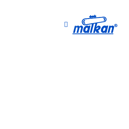
Malkan; 1971'den Bugüne
Ütü ve Pres Makineleri