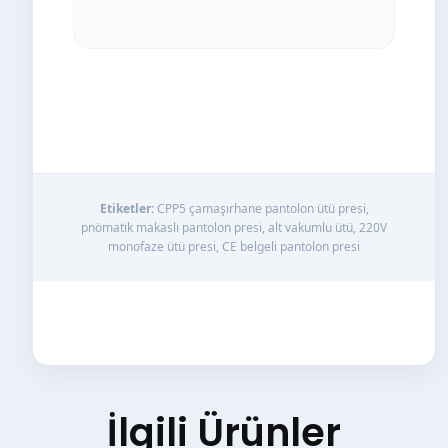
Etiketler:
CPP5 çamaşırhane pantolon ütü presi,
pnömatik makaslı pantolon presi, alt vakumlu ütü, 220V
monofaze ütü presi, CE belgeli pantolon presi
İlgili Ürünler