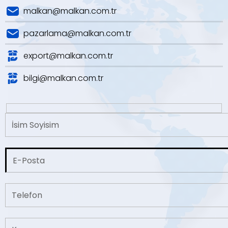
malkan@malkan.com.tr
pazarlama@malkan.com.tr
export@malkan.com.tr
bilgi@malkan.com.tr