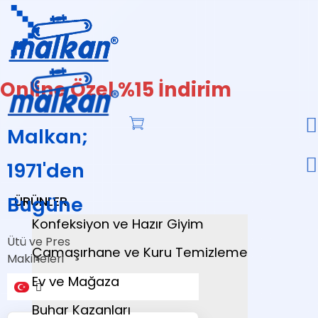
Online Özel %15 İndirim
Malkan;
1971'den
Bugüne
ÜRÜNLER
Konfeksiyon ve Hazır Giyim
Ütü ve Pres
Çamaşırhane ve Kuru Temizleme
Makineleri
Ev ve Mağaza
Buhar Kazanları