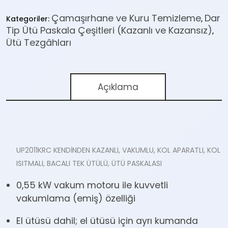
KOL
Çamaşırhane ve Kuru Temizleme
Dar
APARATLI,
Kategoriler:
,
Tip Ütü Paskala Çeşitleri (Kazanlı ve Kazansız)
KOL
,
Ütü Tezgâhları
ISITMALI,
BACALI
TEK
ÜTÜLÜ,
Açıklama
ÜTÜ
PASKALASI
adet
UP2011KRC KENDİNDEN KAZANLI, VAKUMLU, KOL APARATLI, KOL
ISITMALI, BACALI TEK ÜTÜLÜ, ÜTÜ PASKALASI
0,55 kW vakum motoru ile kuvvetli
vakumlama (emiş) özelliği
El ütüsü dahil; el ütüsü için ayrı kumanda