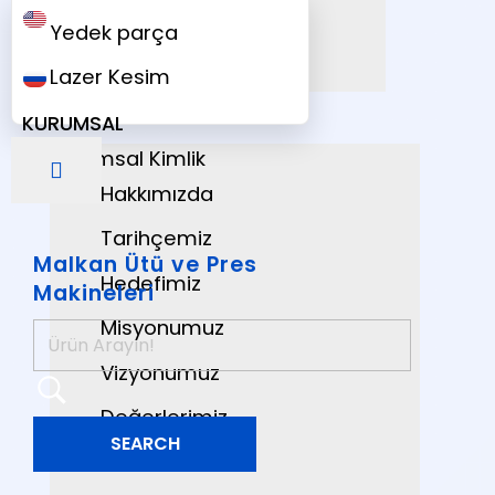
Yedek parça
Lazer Kesim
KURUMSAL
Kurumsal Kimlik
Hakkımızda
Tarihçemiz
Malkan Ütü ve Pres
Hedefimiz
Makineleri
Misyonumuz
Vizyonumuz
Değerlerimiz
Referanslar