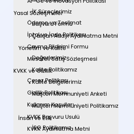
Ar-Ge ve İnovasyon Politikası
İK Süreçlerimiz
Yasal Sözleşmeler
Ödeme ve Teslimat
Başvuru Formu
İptal ve İade Politikası
Çalışan Adayı Aydınlatma Metni
Cayma Bildirimi Formu
Yönetim ve Kalite
Değerlerimiz
Mesafeli Satış Sözleşmesi
Kalite Politikamız
KVKK ve Gizlilik
Çerez Politikası
Kalite Belgelerimiz
Gizlilik Politikası
Müşteri Memnuniyeti Anketi
Kullanım Koşulları
Müşteri Memnuniyeti Politikamız
KVKK Başvuru Usulü
İnsan ve Etik
İSG Politikamız
KVKK Aydınlatma Metni