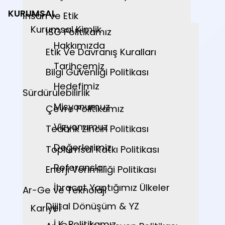
KURUMSAL
İnsan ve Etik
Kurumsal Kimlik
İSG Politikamız
Hakkımızda
Etik Ve Davranış Kuralları
Tarihçemiz
Bilgi Güvenliği Politikası
Hedefimiz
Sürdürülebilirlik
Misyonumuz
Çevre Politikamız
Vizyonumuz
Tedarik Zinciri Politikası
Değerlerimiz
Toplumsal Katkı Politikası
Referanslar
Enerji Verimliliği Politikası
İhracat Yaptığımız Ülkeler
Ar-Ge ve Teknoloji
Dijital Dönüşüm & YZ
Kariyer
İ.K. Politikamız