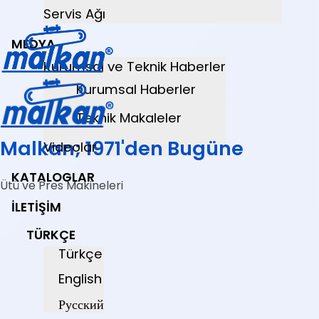
Servis Ağı
MEDYA
Kurumsal ve Teknik Haberler
Kurumsal Haberler
Teknik Makaleler
Malkan; 1971'den Bugüne
Videolar
KATALOGLAR
Ütü ve Pres Makineleri
İLETIŞIM
TÜRKÇE
Türkçe
English
Русский