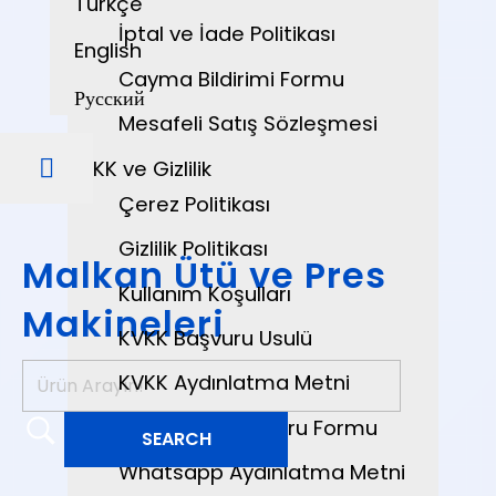
Türkçe
İptal ve İade Politikası
English
Cayma Bildirimi Formu
Русский
Mesafeli Satış Sözleşmesi
KVKK ve Gizlilik
Çerez Politikası
Gizlilik Politikası
Malkan Ütü ve Pres
Kullanım Koşulları
Makineleri
KVKK Başvuru Usulü
KVKK Aydınlatma Metni
Veri Sahibi Başvuru Formu
Whatsapp Aydınlatma Metni