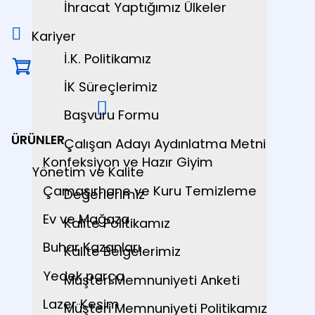
İhracat Yaptığımız Ülkeler
Kariyer
İ.K. Politikamız
İK Süreçlerimiz
Başvuru Formu
ÜRÜNLER
Çalışan Adayı Aydınlatma Metni
Konfeksiyon ve Hazır Giyim
Yönetim ve Kalite
Çamaşırhane ve Kuru Temizleme
Değerlerimiz
Ev ve Mağaza
Kalite Politikamız
Buhar Kazanları
Kalite Belgelerimiz
Yedek parça
Müşteri Memnuniyeti Anketi
Lazer Kesim
Müşteri Memnuniyeti Politikamız