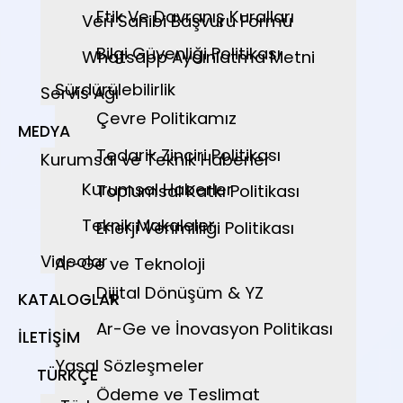
Etik Ve Davranış Kuralları
Veri Sahibi Başvuru Formu
Bilgi Güvenliği Politikası
Whatsapp Aydınlatma Metni
Sürdürülebilirlik
Servis Ağı
Çevre Politikamız
MEDYA
Tedarik Zinciri Politikası
Kurumsal ve Teknik Haberler
Kurumsal Haberler
Toplumsal Katkı Politikası
Teknik Makaleler
Enerji Verimliliği Politikası
Videolar
Ar-Ge ve Teknoloji
Dijital Dönüşüm & YZ
KATALOGLAR
Ar-Ge ve İnovasyon Politikası
İLETIŞIM
Yasal Sözleşmeler
TÜRKÇE
Ödeme ve Teslimat