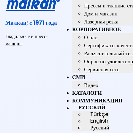
Прессы и ткацкие ст
Дом и магазин
Лазерная резка
Малкан; с 1971 года
КОРПОРАТИВНОЕ
Гладильные и пресс-
О нас
машины
Сертификаты качест
Разъяснительный тек
Опрос по удовлетво
Сервисная сеть
СМИ
Видео
КАТАЛОГИ
КОММУНИКАЦИЯ
РУССКИЙ
Türkçe
English
Русский