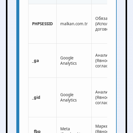
Обязательный
PHPSESSID
malkan.com.tr
(Исполнение
договора)
Аналитический
Google
_ga
(Явное
Analytics
согласие)
Аналитический
Google
_gid
(Явное
Analytics
согласие)
Маркетинговый
Meta
_fbp
(Явное