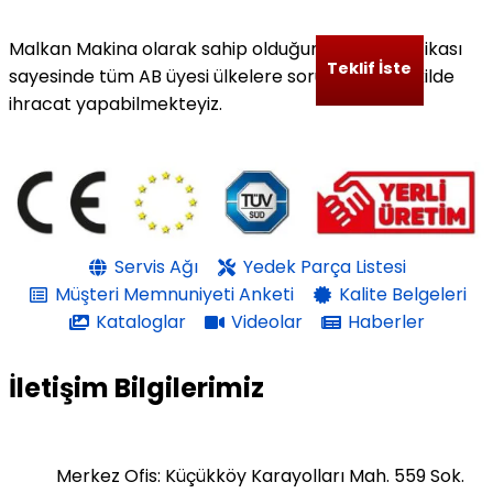
Malkan Makina olarak sahip olduğumuz CE Sertifikası
Teklif İste
sayesinde tüm AB üyesi ülkelere sorunsuz bir şekilde
ihracat yapabilmekteyiz.
Servis Ağı
Yedek Parça Listesi
Müşteri Memnuniyeti Anketi
Kalite Belgeleri
Kataloglar
Videolar
Haberler
İletişim Bilgilerimiz
Merkez Ofis: Küçükköy Karayolları Mah. 559 Sok.