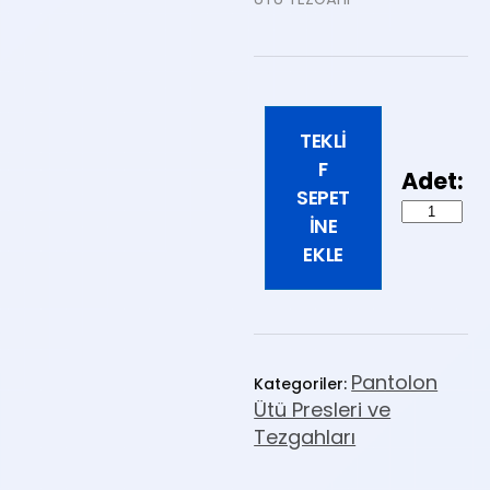
TEKLI
F
SEPET
INE
EKLE
Pantolon
Kategoriler:
Ütü Presleri ve
Tezgahları