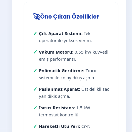
🚀
Öne Çıkan Özellikler
✓
Çift Aparat Sistemi:
Tek
operatör ile yüksek verim.
✓
Vakum Motoru:
0,55 kW kuvvetli
emiş performansı.
✓
Pnömatik Gerdirme:
Zincir
sistemi ile kolay dikiş açma.
✓
Paslanmaz Aparat:
Üst delikli sac
yan dikiş açma.
✓
Isıtıcı Rezistans:
1,5 kW
termostat kontrollü.
✓
Hareketli Ütü Yeri:
Cr-Ni