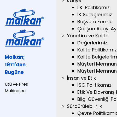
Kariyer
İ.K. Politikamız
İK Süreçlerimiz
Başvuru Formu
Çalışan Adayı A
Yönetim ve Kalite
Değerlerimiz
Kalite Politikamız
Kalite Belgelerim
Malkan;
Müşteri Memnuni
1971'den
Müşteri Memnuniy
Bugüne
İnsan ve Etik
Ütü ve Pres
İSG Politikamız
Makineleri
Etik Ve Davranış 
Bilgi Güvenliği Pol
Sürdürülebilirlik
Çevre Politikamı