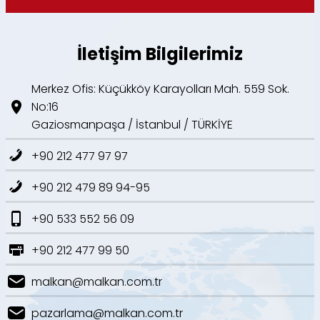
İletişim Bilgilerimiz
Merkez Ofis: Küçükköy Karayolları Mah. 559 Sok.
No:16
Gaziosmanpaşa / İstanbul / TÜRKİYE
+90 212 477 97 97
+90 212 479 89 94-95
+90 533 552 56 09
+90 212 477 99 50
malkan@malkan.com.tr
pazarlama@malkan.com.tr