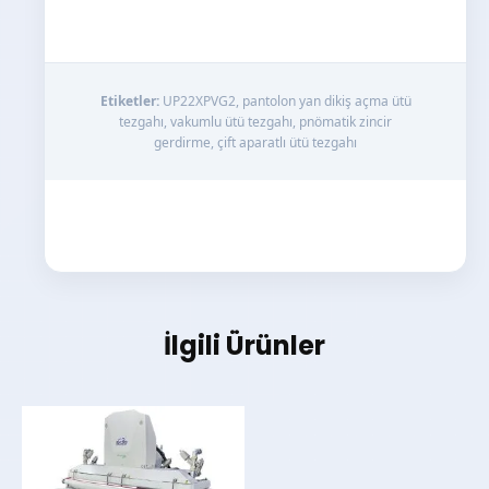
Etiketler:
UP22XPVG2, pantolon yan dikiş açma ütü
tezgahı, vakumlu ütü tezgahı, pnömatik zincir
gerdirme, çift aparatlı ütü tezgahı
İlgili Ürünler