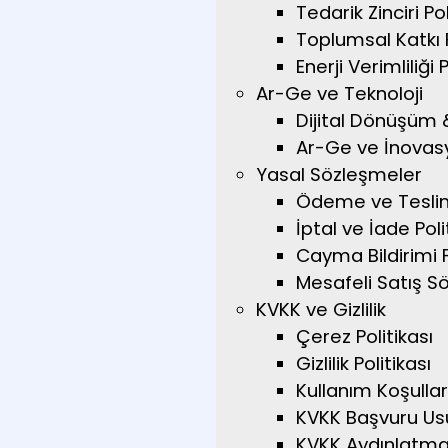
Tedarik Zinciri Pol
Toplumsal Katkı P
Enerji Verimliliği 
Ar-Ge ve Teknoloji
Dijital Dönüşüm 
Ar-Ge ve İnovasy
Yasal Sözleşmeler
Ödeme ve Tesli
İptal ve İade Poli
Cayma Bildirimi
Mesafeli Satış S
KVKK ve Gizlilik
Çerez Politikası
Gizlilik Politikası
Kullanım Koşullar
KVKK Başvuru Us
KVKK Aydınlatma