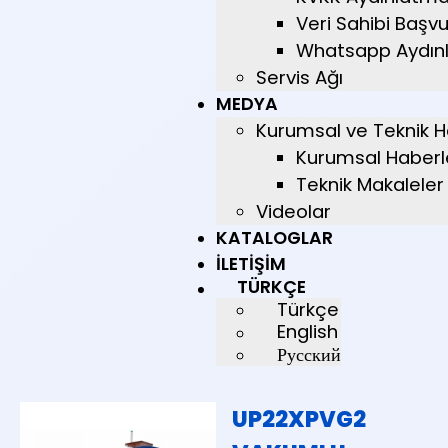
Veri Sahibi Başv
Whatsapp Aydın
Servis Ağı
MEDYA
Kurumsal ve Teknik H
Kurumsal Haberl
Teknik Makaleler
Videolar
KATALOGLAR
İLETIŞIM
TÜRKÇE
Türkçe
English
Русский
UP22XPVG2