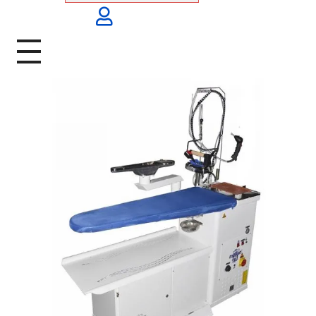
Malkan; 1971'den Bugüne
Ütü ve Pres Makineleri