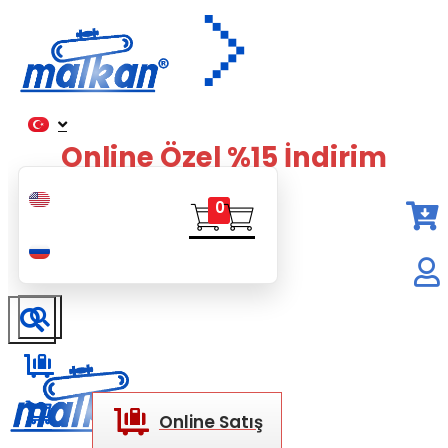
Malkan; 1971'den Bugüne
Ütü ve Pres Makineleri
Online Özel %15 İndirim
0
Online Satış