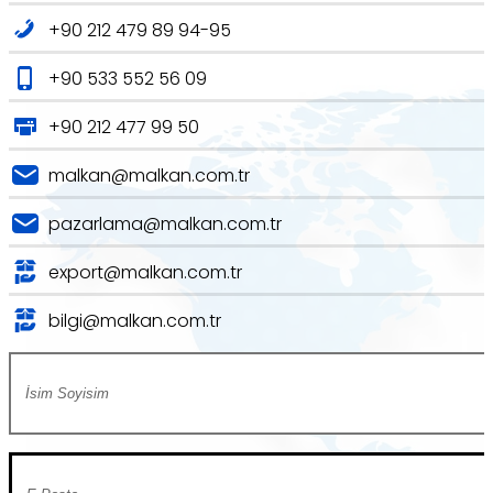
+90 212 479 89 94-95
+90 533 552 56 09
+90 212 477 99 50
malkan@malkan.com.tr
pazarlama@malkan.com.tr
export@malkan.com.tr
bilgi@malkan.com.tr