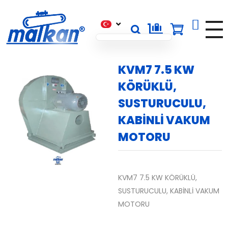
×
×
×
X
Malkan; 1971'den Bugüne
Ütü ve Pres Makineleri
KVM7 7.5 KW
KÖRÜKLÜ,
SUSTURUCULU,
KABİNLİ VAKUM
MOTORU
KVM7 7.5 KW KÖRÜKLÜ,
SUSTURUCULU, KABİNLİ VAKUM
MOTORU