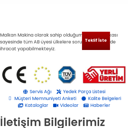
Malkan Makina olarak sahip olduğumuz CE Sertifikası
Teklif İste
sayesinde tüm AB üyesi ülkelere sorunsuz bir şekilde
ihracat yapabilmekteyiz.
Servis Ağı
Yedek Parça Listesi
Müşteri Memnuniyeti Anketi
Kalite Belgeleri
Kataloglar
Videolar
Haberler
İletişim Bilgilerimiz