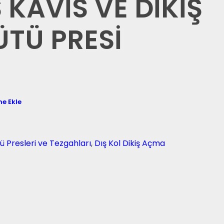
 KAVİS VE DİKİŞ
TÜ PRESİ
ne Ekle
ü Presleri ve Tezgahları
,
Dış Kol Dikiş Açma