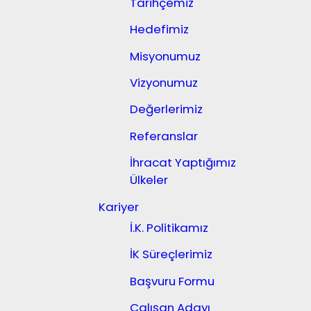
Tarihçemiz
Hedefimiz
Misyonumuz
Vizyonumuz
Değerlerimiz
Referanslar
İhracat Yaptığımız
Ülkeler
Kariyer
İ.K. Politikamız
İK Süreçlerimiz
Başvuru Formu
Çalışan Adayı