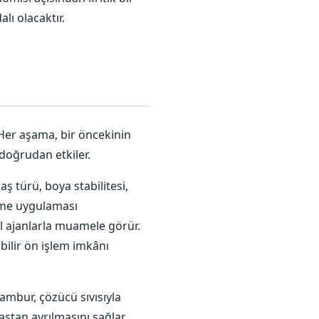
lı olacaktır.
 Her aşama, bir öncekinin
doğrudan etkiler.
ş türü, boya stabilitesi,
derme uygulaması
asal ajanlarla muamele görür.
bilir ön işlem imkânı
ambur, çözücü sıvısıyla
aştan ayrılmasını sağlar.