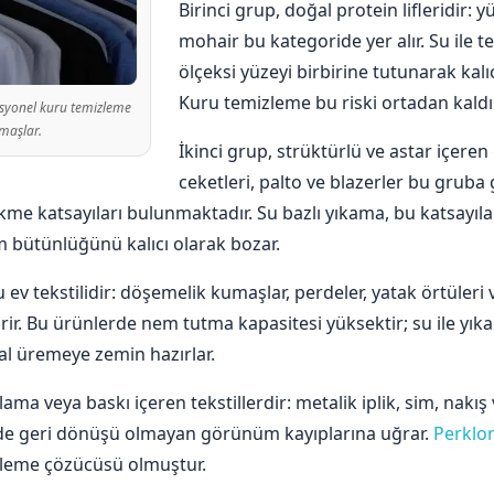
Birinci grup, doğal protein lifleridir: 
mohair bu kategoride yer alır. Su ile t
ölçeksi yüzeyi birbirine tutunarak kalı
Kuru temizleme bu riski ortadan kaldır
fesyonel kuru temizleme
maşlar.
İkinci grup, strüktürlü ve astar içeren
ceketleri, palto ve blazerler bu gruba g
ekme katsayıları bulunmaktadır. Su bazlı yıkama, bu katsayıla
 bütünlüğünü kalıcı olarak bozar.
 tekstilidir: döşemelik kumaşlar, perdeler, yatak örtüleri ve
irir. Bu ürünlerde nem tutma kapasitesi yüksektir; su ile 
l üremeye zemin hazırlar.
a veya baskı içeren tekstillerdir: metalik iplik, sim, nakış v
inde geri dönüşü olmayan görünüm kayıplarına uğrar.
Perklor
zleme çözücüsü olmuştur.