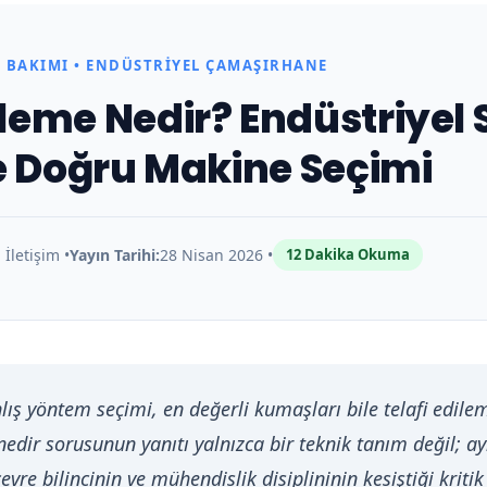
L BAKIMI • ENDÜSTRIYEL ÇAMAŞIRHANE
eme Nedir? Endüstriyel 
e Doğru Makine Seçimi
İletişim •
Yayın Tarihi:
28 Nisan 2026 •
12 Dakika Okuma
lış yöntem seçimi, en değerli kumaşları bile telafi edile
nedir sorusunun yanıtı yalnızca bir teknik tanım değil;
 çevre bilincinin ve mühendislik disiplininin kesiştiği krit