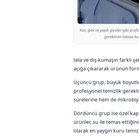
Yün, ipek ve yapılı giysiler gibi pro
gerektiren hassas ku
tela ve dış kumaşın farklı ç
açığa çıkararak ürünün form
Üçüncü grup, büyük boyutlu ev
profesyonel temizlik gerekt
sürelerine hem de mikrobiya
Dördüncü grup ise özel kaplam
ürünler, su ile temas ettiğ
olarak en yaygın kuru temi