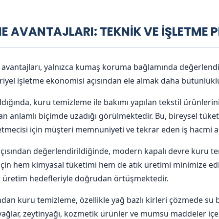
ME AVANTAJLARI: TEKNİK VE İŞLETME 
vantajları, yalnızca kumaş koruma bağlamında değerlendiri
riyel işletme ekonomisi açısından ele almak daha bütünlüklü 
ığında, kuru temizleme ile bakımı yapılan tekstil ürünleri
n anlamlı biçimde uzadığı görülmektedir. Bu, bireysel tüketi
etmecisi için müşteri memnuniyeti ve tekrar eden iş hacmi 
i açısından değerlendirildiğinde, modern kapalı devre kuru t
çin hem kimyasal tüketimi hem de atık üretimi minimize edilir
r üretim hedefleriyle doğrudan örtüşmektedir.
ndan kuru temizleme, özellikle yağ bazlı kirleri çözmede su b
li yağlar, zeytinyağı, kozmetik ürünler ve mumsu maddeler iç