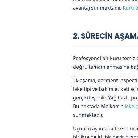
avantaj sunmaktadır.
Kuru t
2. SÜRECİN AŞAM
Profesyonel bir kuru temizle
doğru tamamlanmasına bağlıd
İlk aşama, garment inspectio
leke tipi ve bakım etiketi aç
gerçekleştirilir. Yağ bazlı, p
Bu noktada Malkan’ın
leke 
sunmaktadır.
Üçüncü aşamada tekstil ürün
birlikte belirli bir devir h