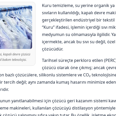
Kuru temizleme, su yerine organik ya 
sıvıların kullanıldığı, kapalı devre mak
gerçekleştirilen endüstriyel bir teksti
“Kuru” ifadesi, işlemin içerdiği sıvı mik
medyumun su olmamasıyla ilgilidir. Yani
içermekte, ancak bu sıvı su değil, özel
çözücüdür.
i, kapalı devre çözücü
il bakım teknolojisi.
Tarihsel süreçte perkloro etilen (PERC
çözücü olarak öne çıkmış; ancak çevres
n bazlı çözücülere, silikonlu sistemlere ve CO₂ teknolojisine
bir tercih değil; aynı zamanda kumaş hasarını minimize eden v
ıdır.
nun yanıtlanabilmesi için çözücü geri kazanım sistemi kav
eme makineleri, kullanılan çözücüyü distilasyon yöntemiyl
çözücü salınımını sıfıra yakın tutar. Bu özellik, işletme ekon