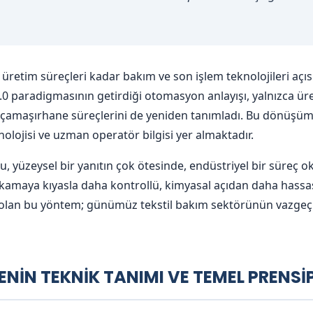
a üretim süreçleri kadar bakım ve son işlem teknolojileri açı
0 paradigmasının getirdiği otomasyon anlayışı, yalnızca üret
ve çamaşırhane süreçlerini de yeniden tanımladı. Bu dönüş
olojisi ve uzman operatör bilgisi yer almaktadır.
 yüzeysel bir yanıtın çok ötesinde, endüstriyel bir süreç ok
yıkamaya kıyasla daha kontrollü, kimyasal açıdan daha has
olan bu yöntem; günümüz tekstil bakım sektörünün vazgeçil
ENİN TEKNİK TANIMI VE TEMEL PRENSİP