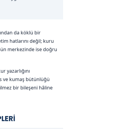
sından da köklü bir
im hatlarını değil; kuru
ümün merkezinde ise doğru
ur yazarlığını
sas ve kumaş bütünlüğü
mez bir bileşeni hâline
LERİ