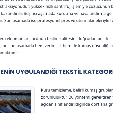
raksiyonudur: yüksek hızlı santrifüj işlemiyle çözücünü
ri kazandırılır. Beşinci aşamada kurutma ve havalandırma gerç
ılır. Son aşamada ise profesyonel pres ve ütü makineleriyle 
lem ekipmanları, ürünün teslim kalitesini doğrudan belirler.
ı
, bu son aşamada hem verimlilik hem de kumaş güvenliği a
amaktadır.
MENİN UYGULANDIĞI TEKSTİL KATEGORİ
Kuru temizleme, belirli kumaş grupları 
zorunluluktur. Bu yöntemi gerektiren t
açıdan sınıflandırıldığında dört ana g