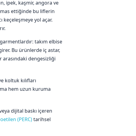
yün, ipek, kaşmir, angora ve
emas ettiğinde bu liflerin
cı keçeleşmeye yol açar.
ır.
 garmentlardır: takım elbise
irer. Bu ürünlerde iç astar,
r arasındaki dengesizliği
 koltuk kılıfları
yıkama hem uzun kuruma
eya dijital baskı içeren
oetilen (PERC)
tarihsel