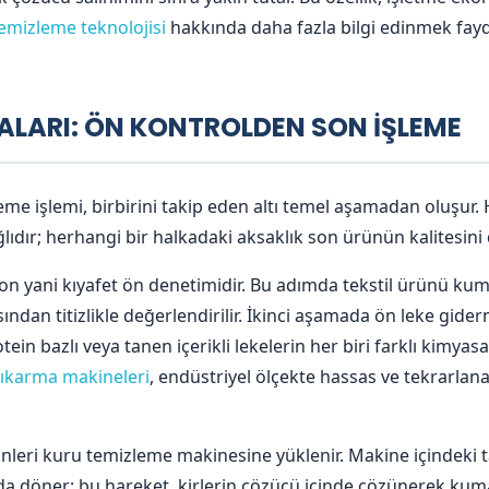
emizleme teknolojisi
hakkında daha fazla bilgi edinmek fayda
ALARI: ÖN KONTROLDEN SON İŞLEME
me işlemi, birbirini takip eden altı temel aşamadan oluşur.
ır; herhangi bir halkadaki aksaklık son ürünün kalitesini 
n yani kıyafet ön denetimidir. Bu adımda tekstil ürünü kuma
ısından titizlikle değerlendirilir. İkinci aşamada ön leke gi
rotein bazlı veya tanen içerikli lekelerin her biri farklı kimy
çıkarma makineleri
, endüstriyel ölçekte hassas ve tekrarlana
leri kuru temizleme makinesine yüklenir. Makine içindeki t
ızında döner; bu hareket, kirlerin çözücü içinde çözünerek kum