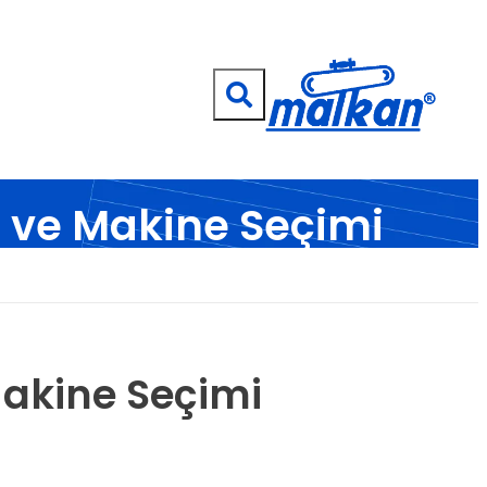
Malkan; 1971'den Bugüne
Ütü ve Pres Makineleri
ç ve Makine Seçimi
ri...
Makine Seçimi