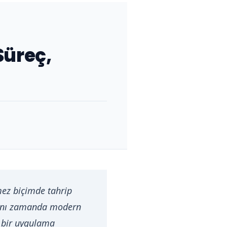
Süreç,
mez biçimde tahrip
 aynı zamanda modern
ik bir uygulama