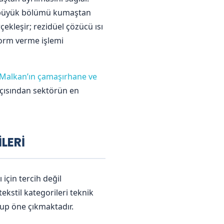
n büyük bölümü kumaştan
ekleşir; rezidüel çözücü ısı
form verme işlemi
Malkan’ın çamaşırhane ve
çısından sektörün en
LERİ
için tercih değil
ekstil kategorileri teknik
rup öne çıkmaktadır.