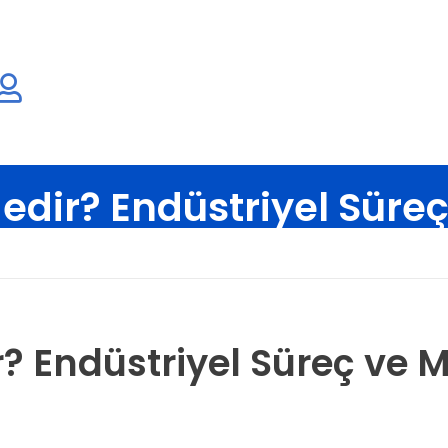
dir? Endüstriyel Süre
sayfa
Blog
Teknik Makaleler
Kuru Temizleme Nedir? Endüst
? Endüstriyel Süreç ve 