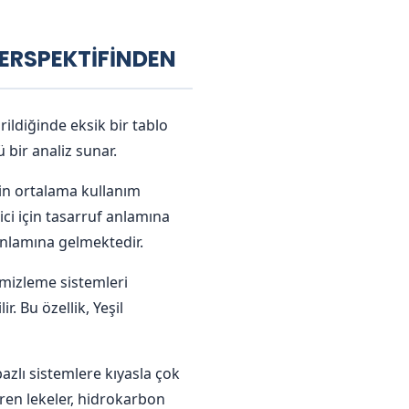
PERSPEKTİFİNDEN
ldiğinde eksik bir tablo
bir analiz sunar.
nin ortalama kullanım
ci için tasarruf anlamına
anlamına gelmektedir.
emizleme sistemleri
. Bu özellik, Yeşil
azlı sistemlere kıyasla çok
eren lekeler, hidrokarbon