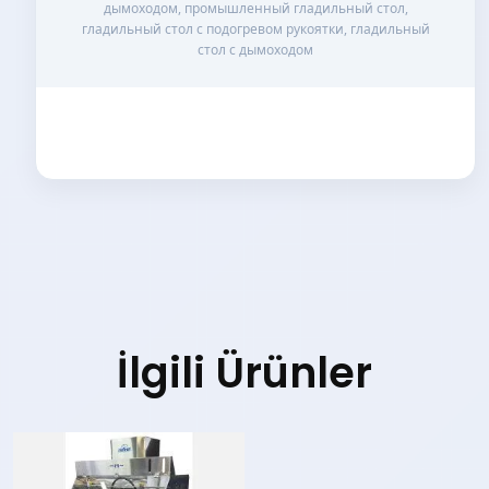
дымоходом, промышленный гладильный стол,
гладильный стол с подогревом рукоятки, гладильный
стол с дымоходом
İlgili Ürünler