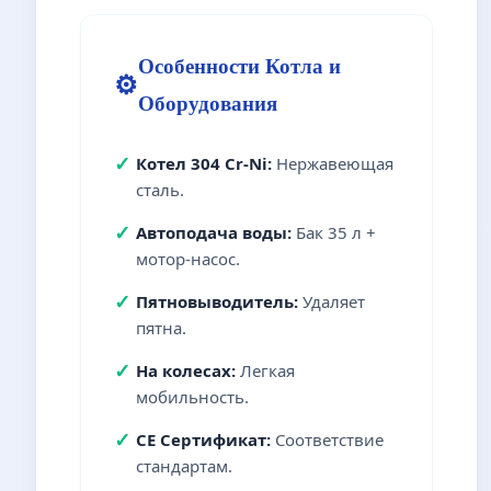
Особенности Котла и
⚙️
Оборудования
✓
Котел 304 Cr-Ni:
Нержавеющая
сталь.
✓
Автоподача воды:
Бак 35 л +
мотор-насос.
✓
Пятновыводитель:
Удаляет
пятна.
✓
На колесах:
Легкая
мобильность.
✓
CE Сертификат:
Соответствие
стандартам.