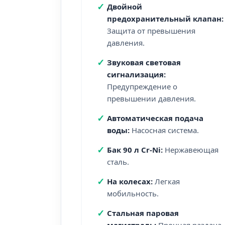
✓
Двойной
предохранительный клапан:
Защита от превышения
давления.
✓
Звуковая световая
сигнализация:
Предупреждение о
превышении давления.
✓
Автоматическая подача
воды:
Насосная система.
✓
Бак 90 л Cr-Ni:
Нержавеющая
сталь.
✓
На колесах:
Легкая
мобильность.
✓
Стальная паровая
магистраль:
Прочная раздача.