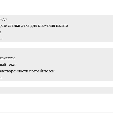
ежда
кие станки дека для глажения пальто
н
ка
качества
ный текст
влетворенности потребителей
ть