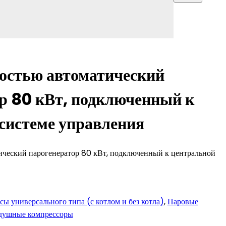
стью автоматический
р 80 кВт, подключенный к
системе управления
ческий парогенератор 80 кВт, подключенный к центральной
сы универсального типа (с котлом и без котла)
,
Паровые
здушные компрессоры