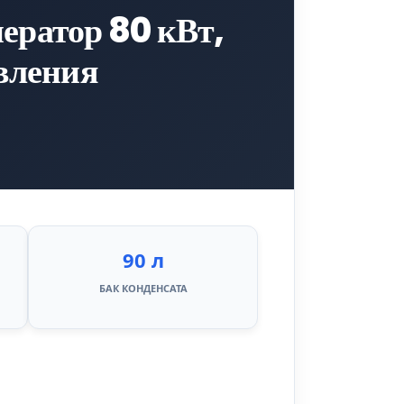
ератор 80 кВт,
вления
90 л
БАК КОНДЕНСАТА