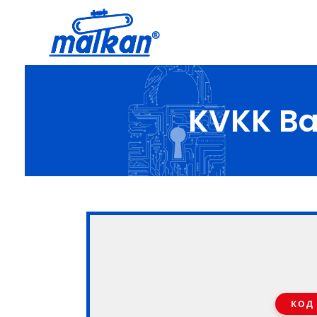
Малкан; с 1971 года
Гладильные и пресс-машины
KVKK Ba
КОД 