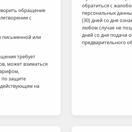
обратиться с жалобо
творить обращение
персональных данных
влетворении с
(30) дней со дня озн
любом случае не позд
дней со дня подачи 
в письменной или
предварительного о
ащения требует
ов, может взиматься
тарифом,
 по защите
 действующим на