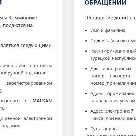
Я
ОБРАЩЕНИИ
ом и Коммюнике
Обращение должно с
, подаются на
Имя и фамилию;
Подпись (для письм
авляться следующими
Идентификацион
Турецкой Республики
лично либо почтовым
Для иностранных 
енноручной подписью;
номер паспорта 
регистрированной
номер (при наличии)
);
Адрес проживания
рованного в
MALKAN
направления уведом
ты;
Адрес электронной
щищённой электронной
факса (при наличии);
 подписи.
Суть запроса.
При необходимости 