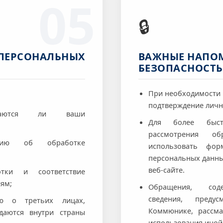
05
🔒
 ПЕРСОНАЛЬНЫХ
ВАЖНЫЕ НАПО
БЕЗОПАСНОСТЬ
При необходимости
подтверждение лично
ываются ли ваши
Для более быст
рассмотрения об
цию об обработке
использовать фор
персональных данн
веб-сайте.
тки и соответствие
лям;
Обращения, сод
сведения, преду
ю о третьих лицах,
Коммюнике, рассма
даются внутри страны
использования ино